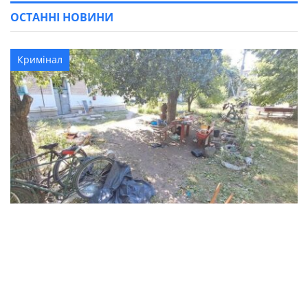
ОСТАННІ НОВИНИ
Кримінал
В Синельниківському районі 26-річний
чоловік вбив жінку та травмував ще двох
людей