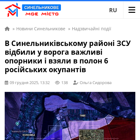
RU
»
Новини Синельникове
»
Надзвичайні події
В Синельниківському районі ЗСУ
відбили у ворога важливі
опорники і взяли в полон 6
російських окупантів
09 грудня 2025, 13:32
138
Ольга Сидорова