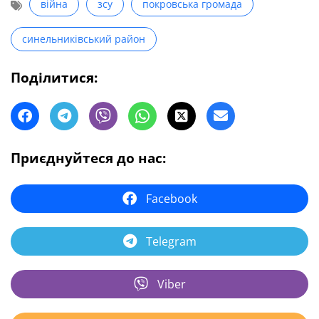
війна
зсу
покровська громада
синельниківський район
Поділитися:
Приєднуйтеся до нас:
Facebook
Telegram
Viber