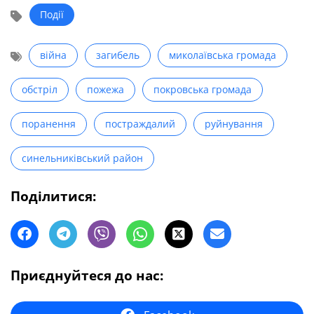
Події
війна
загибель
миколаївська громада
обстріл
пожежа
покровська громада
поранення
постраждалий
руйнування
синельниківський район
Поділитися:
Приєднуйтеся до нас: