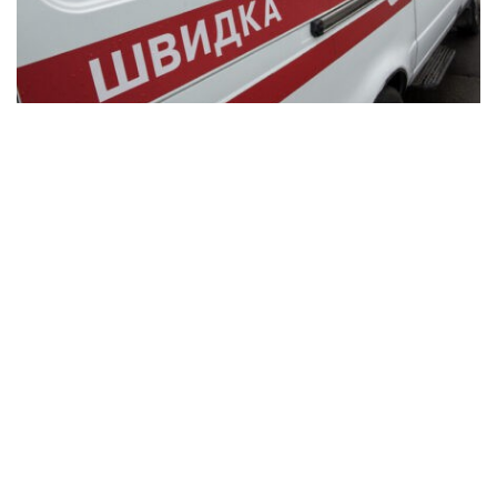
В Синельниківському районі внаслідок
удару КАБом поранена 84-річна жінка
Події