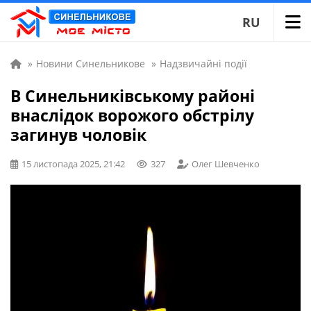
RU
»
Новини Синельникове
»
Надзвичайні події
В Синельниківському районі
внаслідок ворожого обстрілу
загинув чоловік
15 листопада 2025, 21:42
327
Олег Шевченко