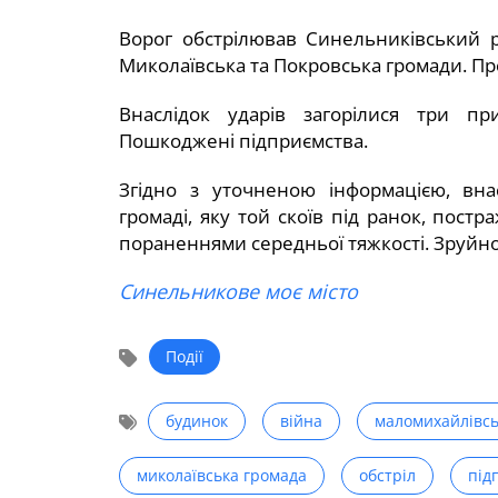
Ворог обстрілював Синельниківський 
Миколаївська та Покровська громади. Пр
Внаслідок ударів загорілися три при
Пошкоджені підприємства.
Згідно з уточненою інформацією, вна
громаді, яку той скоїв під ранок, постр
пораненнями середньої тяжкості. Зруйн
Синельникове моє місто
Події
будинок
війна
маломихайлівсь
миколаївська громада
обстріл
під