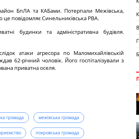
К
район БпЛА та КАБами. Потерпали Межівська,
о це повідомляє Синельниківська РВА.
ватні будинки та адміністративна будівля.
П
слідок атаки агресора по Маломихайлівській
Б
аждав 62-річний чоловік. Його госпіталізували з
ована приватна оселя.
ка громада
межівська громада
приємство
покровська громада