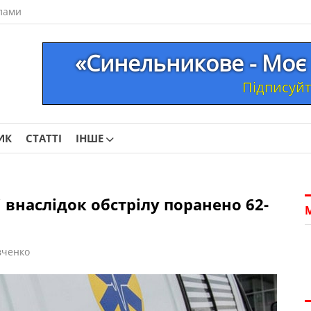
лами
«Синельникове - Моє 
Підписуйте
ИК
СТАТТІ
ІНШЕ
внаслідок обстрілу поранено 62-
вченко