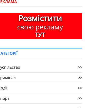
РЕКЛАМА
Розмістити
свою рекламу
ТУТ
КАТЕГОРІЇ
успільство
>>
Кримінал
>>
одії
>>
Спорт
>>