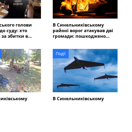
ського голови
В Синельниківському
до суду: хто
районі ворог атакував дві
 за збитки в
громади: пошкоджено
 мільйонів
адмінбудівлю, горів
автомобіль
Події
никівському
В Синельниківському
-річний чоловік
районі внаслідок атаки
у та травмував
безпілотника пошкоджено
людей
ліцей
Всі новини