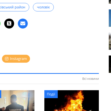
івський район
чоловік
Instagram
Всі новини
Події