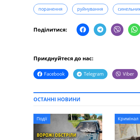
поранення
руйнування
синельник
Поділитися:
Приєднуйтеся до нас:
Facebook
Telegram
Viber
ОСТАННІ НОВИНИ
Події
Кримінал