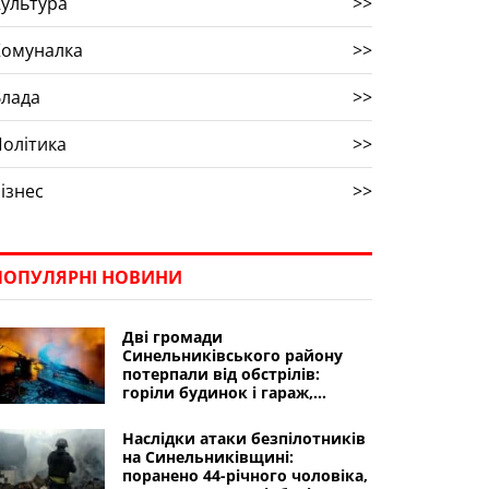
ультура
>>
Комуналка
>>
Влада
>>
олітика
>>
ізнес
>>
ПОПУЛЯРНІ НОВИНИ
Дві громади
Синельниківського району
потерпали від обстрілів:
горіли будинок і гараж,
пошкоджено пожежний
автомобіль
Наслідки атаки безпілотників
на Синельниківщині:
поранено 44-річного чоловіка,