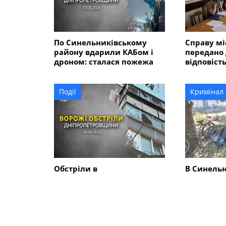
По Синельниківському
Справу мі
району вдарили КАБом і
передано 
дроном: сталася пожежа
відповість
розмірі 5
гривень?
Події
Кримінал
Обстріли в
В Синель
Синельниківському
районі 26
районі: знищені трактор і
вбив жінк
господарські споруди,
ще двох 
понівечені комбайн та
близько 10 будинків
СХОЖІ НОВИНИ