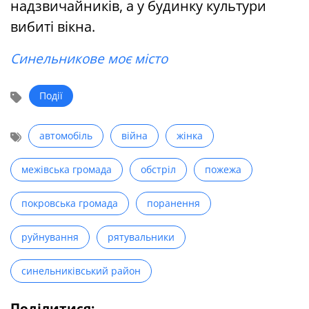
надзвичайників, а у будинку культури
вибиті вікна.
Синельникове моє місто
Події
автомобіль
війна
жінка
межівська громада
обстріл
пожежа
покровська громада
поранення
руйнування
рятувальники
синельниківський район
Поділитися: