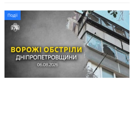
Події
Обстріли в Синельниківському районі:
знищені трактор і господарські споруди,
понівечені комбайн та близько 10
будинків