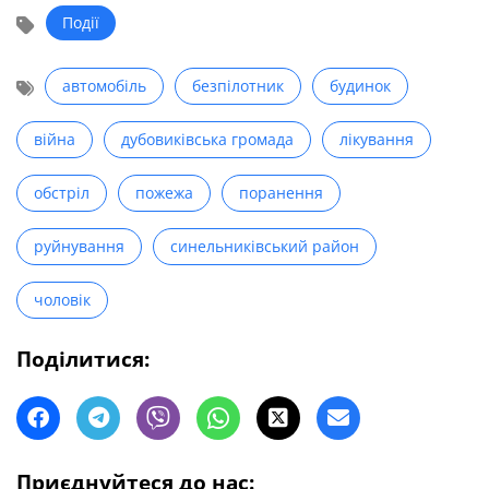
Події
автомобіль
безпілотник
будинок
війна
дубовиківська громада
лікування
обстріл
пожежа
поранення
руйнування
синельниківський район
чоловік
Поділитися:
Приєднуйтеся до нас: