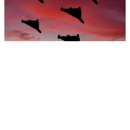
Синельникове зазнало обстрілу: що відомо
про наслідки атаки безпілотників
Події