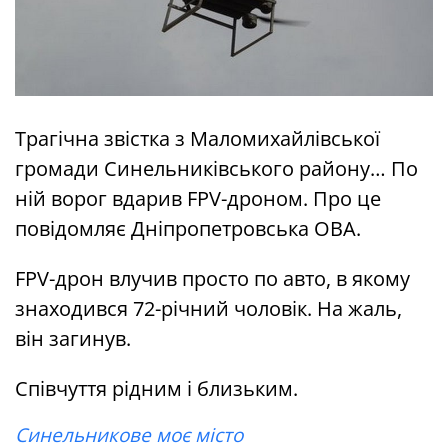
Трагічна звістка з Маломихайлівської
громади Синельниківського району… По
ній ворог вдарив FPV-дроном. Про це
повідомляє Дніпропетровська ОВА.
FPV-дрон влучив просто по авто, в якому
знаходився 72-річний чоловік. На жаль,
він загинув.
Співчуття рідним і близьким.
Синельникове моє місто