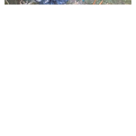
В Синельниківському районі 26-річний
чоловік вбив жінку та травмував ще двох
людей
Події