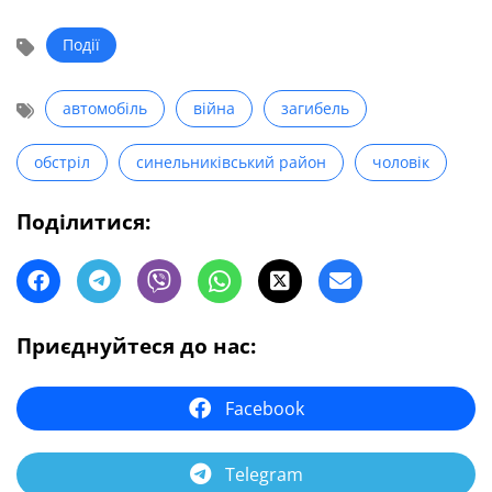
Події
автомобіль
війна
загибель
обстріл
синельниківський район
чоловік
Поділитися:
Приєднуйтеся до нас:
Facebook
Telegram