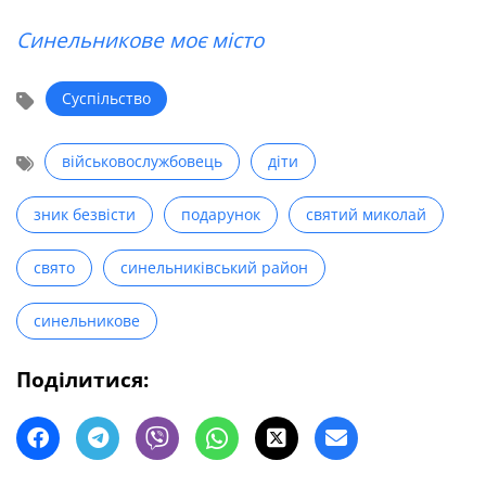
Синельникове моє місто
Суспільство
військовослужбовець
діти
зник безвісти
подарунок
святий миколай
свято
синельниківський район
синельникове
Поділитися: