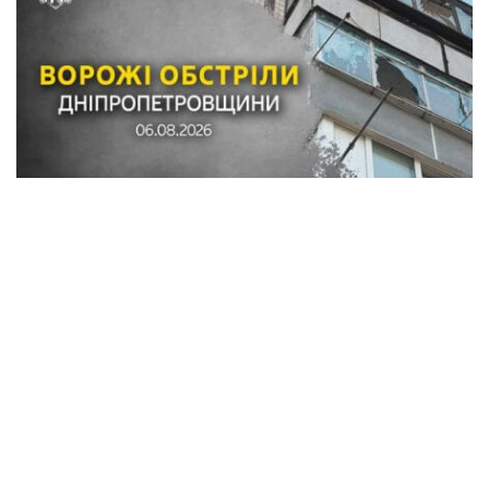
Обстріли в Синельниківському районі:
знищені трактор і господарські споруди,
понівечені комбайн та близько 10
будинків
Кримінал