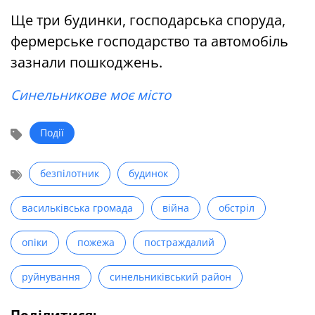
Ще три будинки, господарська споруда,
фермерське господарство та автомобіль
зазнали пошкоджень.
Синельникове моє місто
Події
безпілотник
будинок
васильківська громада
війна
обстріл
опіки
пожежа
постраждалий
руйнування
синельниківський район