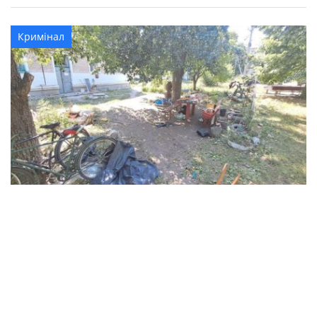
Кримінал
В Синельниківському районі 26-річний
чоловік вбив жінку та травмував ще двох
людей