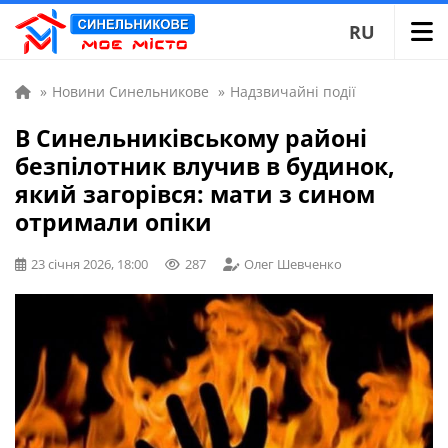
RU
»
Новини Синельникове
»
Надзвичайні події
В Синельниківському районі
безпілотник влучив в будинок,
який загорівся: мати з сином
отримали опіки
23 січня 2026, 18:00
287
Олег Шевченко