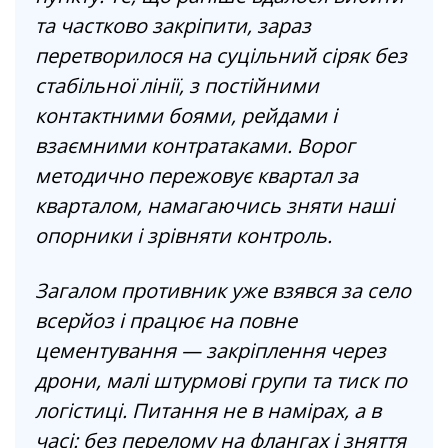
та частково закріпити, зараз
перетворилося на суцільний сіряк без
стабільної лінії, з постійними
контактними боями, рейдами і
взаємними контратаками. Ворог
методично пережовує квартал за
кварталом, намагаючись зняти наші
опорники і зрівняти контроль.
Загалом противник уже взявся за село
всерйоз і працює на повне
цементування — закріплення через
дрони, малі штурмові групи та тиск по
логістиці. Питання не в намірах, а в
часі: без перелому на флангах і зняття