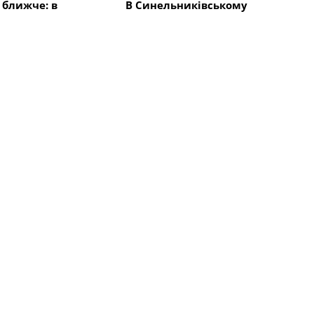
 ближче: в
В Синельниківському
ківському районі
районі внаслідок ударів
акривають
КАБами і БпЛА сталися
овими сітками
пожежі
Всі новини
во
Суспільство
а: Шахтарське
Для ветеранів з
 своє 71-річчя
Синельниківського району
організували турнір з
риболовлі
во
Суспільство