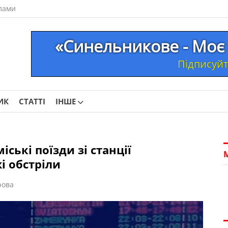
лами
«Синельникове - Моє 
Підписуйте
ИК
СТАТТІ
ІНШЕ
ські поїзди зі станції
і обстріли
рова