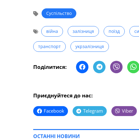
Суспільство
війна
залізниця
поїзд
с
транспорт
укрзалізниця
Поділитися:
Приєднуйтеся до нас:
Facebook
Telegram
Viber
ОСТАННІ НОВИНИ