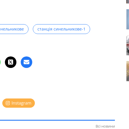
инельникове
станція синельникове-1
Instagram
Всі новини