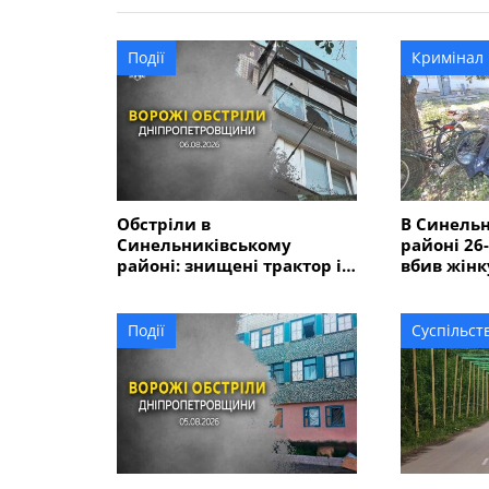
Події
Кримінал
Обстріли в
В Синель
Синельниківському
районі 26
районі: знищені трактор і
вбив жінк
господарські споруди,
ще двох 
понівечені комбайн та
близько 10 будинків
Події
Суспільст