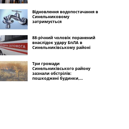
Відновлення водопостачання в
Синельниковому
затримується
88-річний чоловік поранений
внаслідок удару БпЛА в
Синельниківському районі
Три громади
Синельниківського району
зазнали обстрілів:
пошкоджені будинки,
дитсадок, СТО, адмінбудівля,
гаражі, горіло поле з
пшеницею