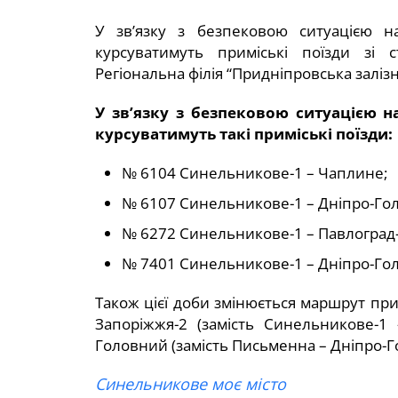
У зв’язку з безпековою ситуацією н
курсуватимуть приміські поїзди зі 
Регіональна філія “Придніпровська залізн
У зв’язку з безпековою ситуацією н
курсуватимуть такі приміські поїзди:
№ 6104 Синельникове-1 – Чаплине;
№ 6107 Синельникове-1 – Дніпро-Го
№ 6272 Синельникове-1 – Павлоград-
№ 7401 Синельникове-1 – Дніпро-Го
Також цієї доби змінюється маршрут пр
Запоріжжя-2 (замість Синельникове-1
Головний (замість Письменна – Дніпро-Г
Синельникове моє місто