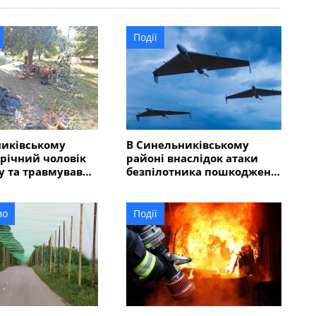
Події
никівському
В Синельниківському
-річний чоловік
районі внаслідок атаки
у та травмував
безпілотника пошкоджено
людей
ліцей
во
Події