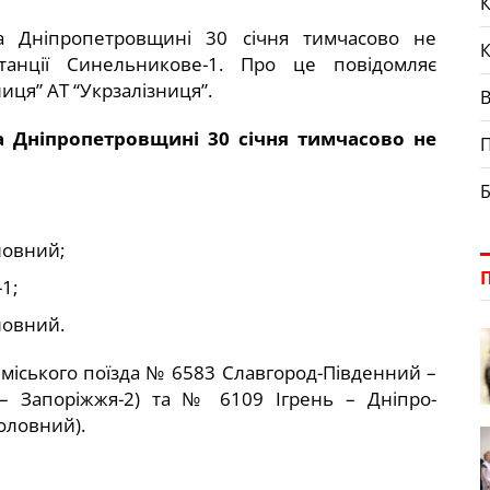
К
а Дніпропетровщині 30 січня тимчасово не
станції Синельникове-1. Про це повідомляє
иця” АТ “Укрзалізниця”.
а Дніпропетровщині 30 січня тимчасово не
П
Б
ловний;
1;
ловний.
иміського поїзда № 6583 Славгород-Південний –
 – Запоріжжя-2) та № 6109 Ігрень – Дніпро-
оловний).