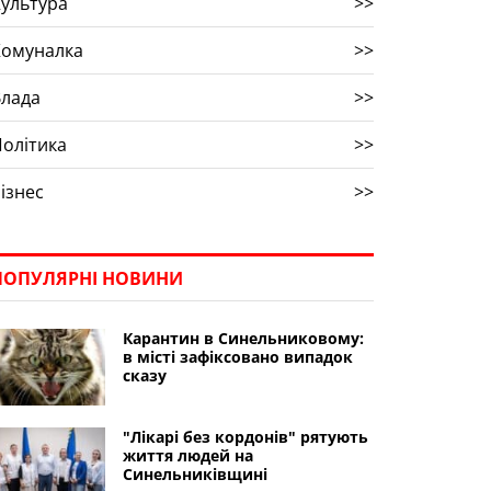
ультура
>>
Комуналка
>>
Влада
>>
олітика
>>
ізнес
>>
ПОПУЛЯРНІ НОВИНИ
Карантин в Синельниковому:
в місті зафіксовано випадок
сказу
"Лікарі без кордонів" рятують
життя людей на
Синельниківщині