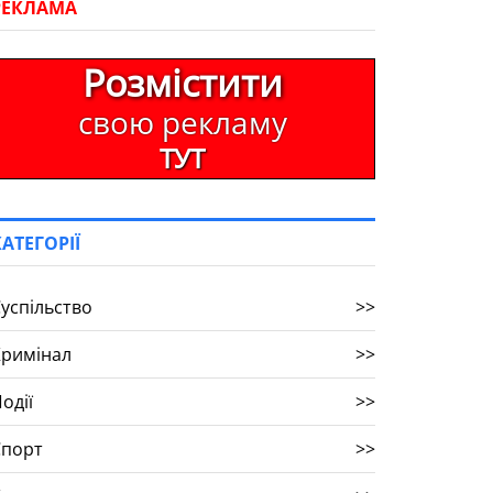
РЕКЛАМА
Розмістити
свою рекламу
ТУТ
КАТЕГОРІЇ
успільство
>>
Кримінал
>>
одії
>>
Спорт
>>