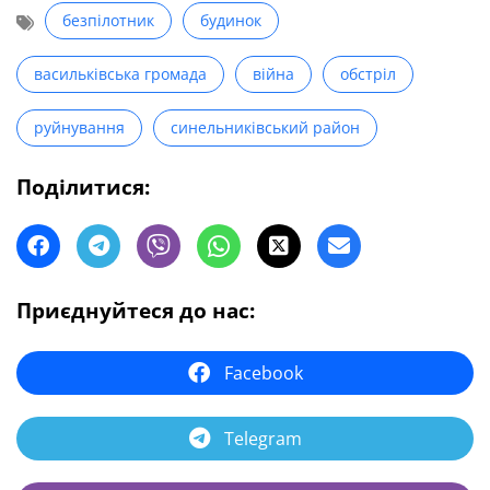
безпілотник
будинок
васильківська громада
війна
обстріл
руйнування
синельниківський район
Поділитися:
Приєднуйтеся до нас:
Facebook
Telegram