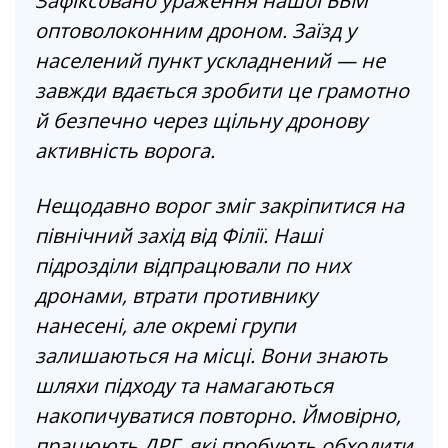
Зафіксовано ураження нашої ББМ
оптоволоконним дроном. Заїзд у
населений пункт ускладнений — не
завжди вдається зробити це грамотно
й безпечно через щільну дронову
активність ворога.
Нещодавно ворог зміг закріпитися на
північний захід від Філії. Наші
підрозділи відпрацювали по них
дронами, втрати противнику
нанесені, але окремі групи
залишаються на місці. Вони знають
шляхи підходу та намагаються
накопичуватися повторно. Ймовірно,
працюють ДРГ, які пробують обходити