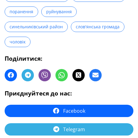
поранення
руйнування
синельниківський район
слов'янська громада
чоловік
Поділитися:
Приєднуйтеся до нас:
Facebook
Telegram