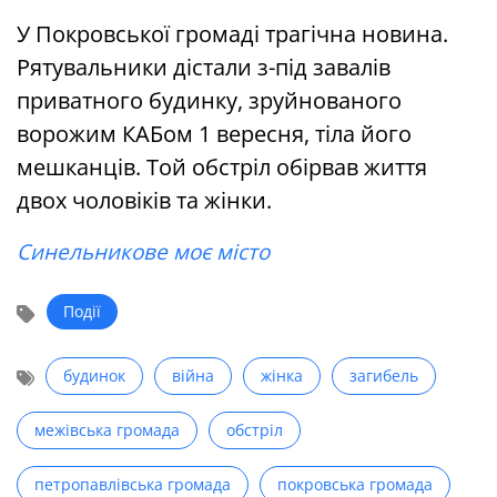
У Покровської громаді трагічна новина.
Рятувальники дістали з-під завалів
приватного будинку, зруйнованого
ворожим КАБом 1 вересня, тіла його
мешканців. Той обстріл обірвав життя
двох чоловіків та жінки.
Синельникове моє місто
Події
будинок
війна
жінка
загибель
межівська громада
обстріл
петропавлівська громада
покровська громада