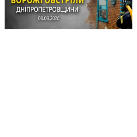
Внаслідок обстрілів Синельниківського
району пошкоджено понад 20 будинків,
автомобілі, газогін, горіла вантажівка
Події