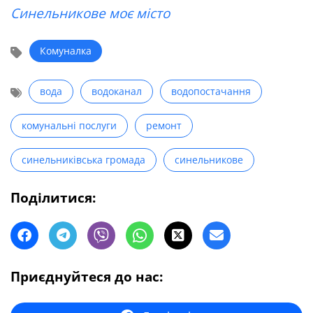
Синельникове моє місто
Комуналка
вода
водоканал
водопостачання
комунальні послуги
ремонт
синельниківська громада
синельникове
Поділитися:
Приєднуйтеся до нас: