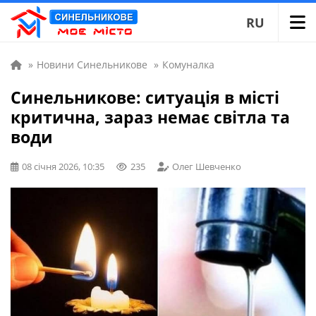
RU
»
Новини Синельникове
»
Комуналка
Синельникове: ситуація в місті
критична, зараз немає світла та
води
08 січня 2026, 10:35
235
Олег Шевченко