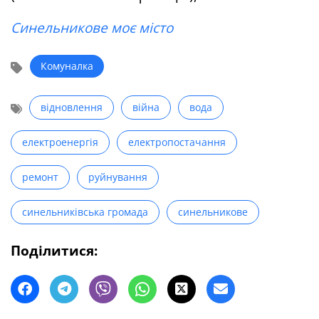
Синельникове моє місто
Комуналка
відновлення
війна
вода
електроенергія
електропостачання
ремонт
руйнування
синельниківська громада
синельникове
Поділитися: