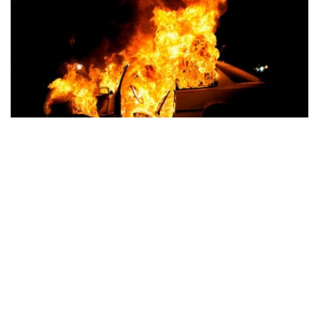
В Синельниківському районі ворог
атакував дві громади: пошкоджено
адмінбудівлю, горів автомобіль
Події