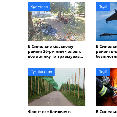
Кримінал
Події
В Синельниківському
В Синель
районі 26-річний чоловік
районі вн
вбив жінку та травмував
безпілот
ще двох людей
ліцей
Суспільство
Події
Фронт все ближче: в
В Синель
Синельниківському районі
районі вн