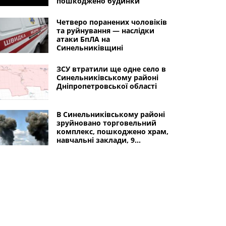
пошкоджено будинки
Четверо поранених чоловіків
та руйнування — наслідки
атаки БпЛА на
Синельниківщині
ЗСУ втратили ще одне село в
Синельниківському районі
Дніпропетровської області
В Синельниківському районі
зруйновано торговельний
комплекс, пошкоджено храм,
навчальні заклади, 9
магазинів, адиінбудівлю,
автомобілі