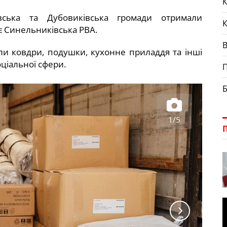
К
вська та Дубовиківська громади отримали
є Синельниківська РВА.
и ковдри, подушки, кухонне приладдя та інші
оціальної сфери.
П
Б
1/5