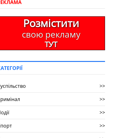
РЕКЛАМА
Розмістити
свою рекламу
ТУТ
КАТЕГОРІЇ
успільство
>>
Кримінал
>>
одії
>>
Спорт
>>