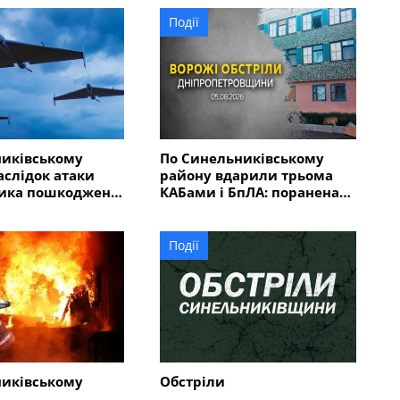
Події
никівському
По Синельниківському
аслідок атаки
району вдарили трьома
ника пошкоджено
КАБами і БпЛА: поранена
людина, пошкоджені 7
будинків, гімназія,
магазин
Події
никівському
Обстріли
аслідок ударів
Синельниківського