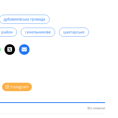
дубовиківська громада
й район
синельникове
шахтарське
Instagram
Всі новини