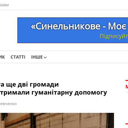
лами
«Синельникове - Моє 
Підписуйте
ИК
СТАТТІ
ІНШЕ
а ще дві громади
отримали гуманітарну допомогу
евченко