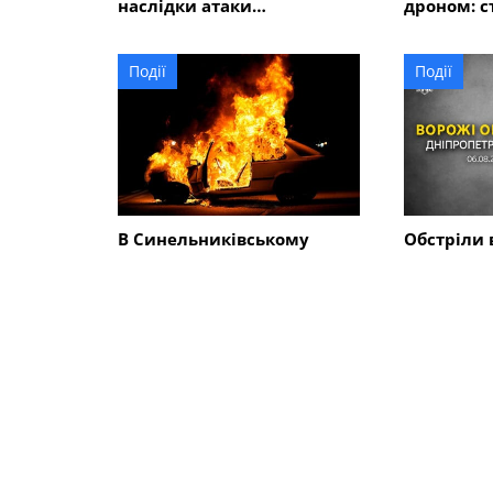
наслідки атаки
дроном: с
безпілотників
Події
Події
В Синельниківському
Обстріли 
районі ворог атакував дві
Синельни
громади: пошкоджено
районі: з
адмінбудівлю, горів
господарс
автомобіль
понівечен
близько 1
СХОЖІ НОВИНИ
Суспільство
Суспільст