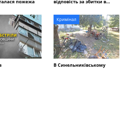
талася пожежа
відповість за збитки в
розмірі 5 мільйонів
гривень?
Кримінал
в
В Синельниківському
ківському
районі 26-річний чоловік
нищені трактор і
вбив жінку та травмував
ькі споруди,
ще двох людей
і комбайн та
0 будинків
Всі новини
во
Суспільство