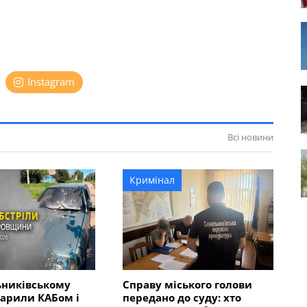
Instagram
Всі новини
Кримінал
ьниківському
Справу міського голови
арили КАБом і
передано до суду: хто