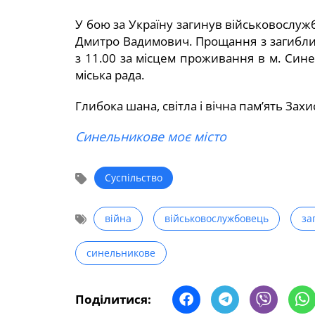
У бою за Україну загинув військовослу
Дмитро Вадимович. Прощання з загиблим 
з 11.00 за місцем проживання в м. Син
міська рада.
Глибока шана, світла і вічна пам’ять Зах
Синельникове моє місто
Суспільство
війна
військовослужбовець
за
синельникове
Поділитися: