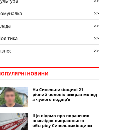
ультура
>>
Комуналка
>>
Влада
>>
олітика
>>
ізнес
>>
ПОПУЛЯРНІ НОВИНИ
На Синельниківщині 21-
річний чоловік викрав мопед
з чужого подвір’я
Що відомо про поранених
внаслідок вчорашнього
обстрілу Синельниківщини