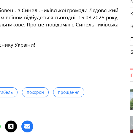
К
жбовець з Синельниківської громади Лєдовський
воїном відбудеться сьогодні, 15.08.2025 року,
ельникове. Про це повідомляє Синельниківська
П
иснику України!
Б
гибель
похорон
прощання