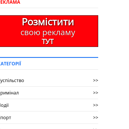
РЕКЛАМА
Розмістити
свою рекламу
ТУТ
КАТЕГОРІЇ
успільство
>>
Кримінал
>>
одії
>>
Спорт
>>