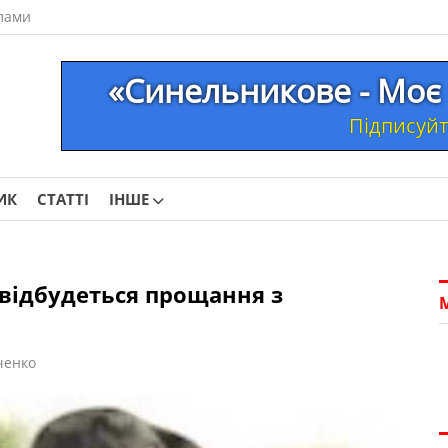
лами
«Синельникове - Моє 
Підписуйте
ИК
СТАТТІ
ІНШЕ
відбудеться прощання з
ченко