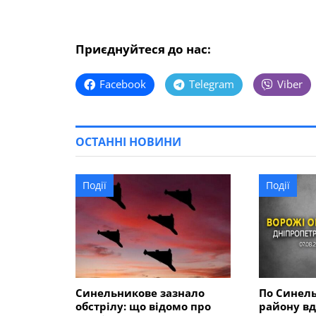
Приєднуйтеся до нас:
Facebook
Telegram
Viber
ОСТАННІ НОВИНИ
Події
Події
Синельникове зазнало
По Синел
обстрілу: що відомо про
району вд