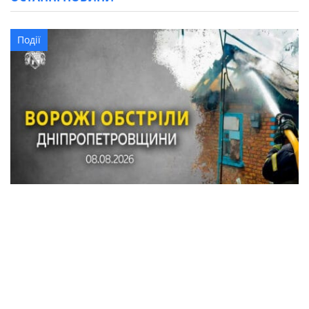
Події
Внаслідок обстрілів Синельниківського
району пошкоджено понад 20 будинків,
автомобілі, газогін, горіла вантажівка