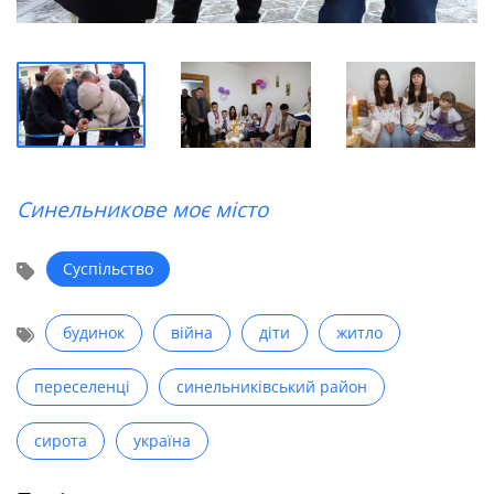
Синельникове моє місто
Суспільство
будинок
війна
діти
житло
переселенці
синельниківський район
сирота
україна