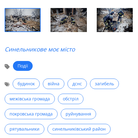
Синельникове моє місто
Події
будинок
війна
дснс
загибель
межівська громада
обстріл
покровська громада
руйнування
рятувальники
синельниківський район