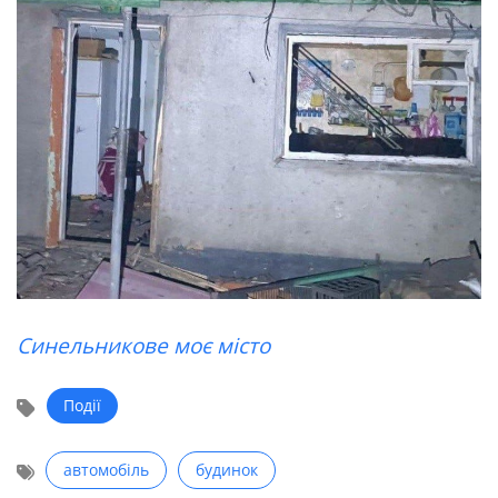
Синельникове моє місто
Події
автомобіль
будинок