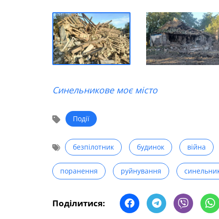
Синельникове моє місто
Події
безпілотник
будинок
війна
поранення
руйнування
синельник
Поділитися: