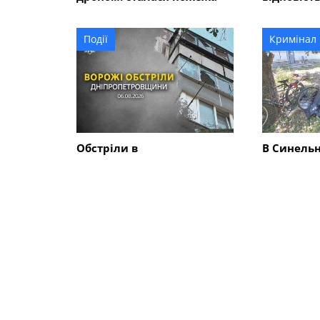
розмірі 5
гривень?
Події
Кримінал
Обстріли в
В Синель
Синельниківському
районі 26
районі: знищені трактор і
вбив жінк
господарські споруди,
ще двох 
понівечені комбайн та
близько 10 будинків
СХОЖІ НОВИНИ
Події
Події