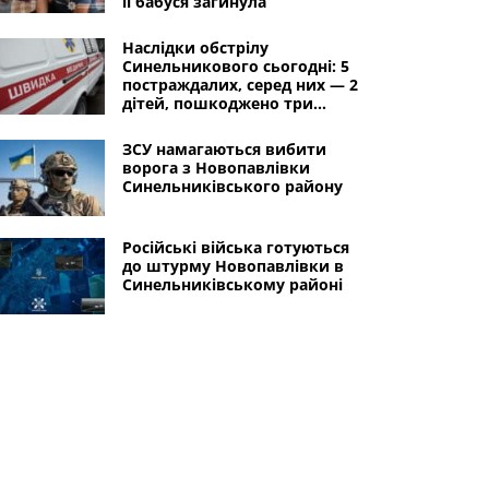
її бабуся загинула
Наслідки обстрілу
Синельникового сьогодні: 5
постраждалих, серед них — 2
дітей, пошкоджено три
навчальні заклади
ЗСУ намагаються вибити
ворога з Новопавлівки
Синельниківського району
Російські війська готуються
до штурму Новопавлівки в
Синельниківському районі