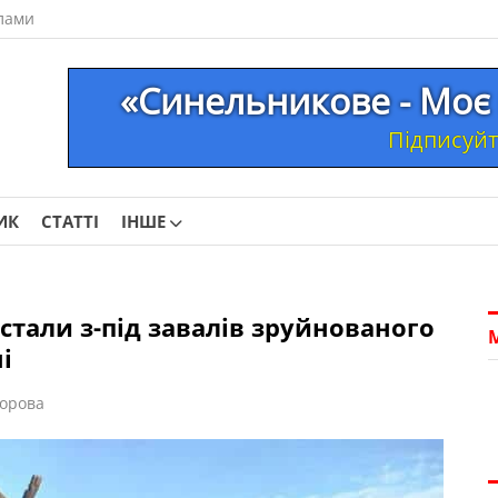
лами
«Синельникове - Моє 
Підписуйте
ИК
СТАТТІ
ІНШЕ
істали з-під завалів зруйнованого
і
орова