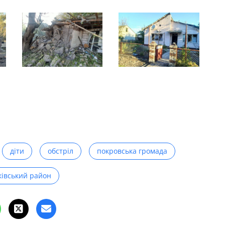
діти
обстріл
покровська громада
івський район