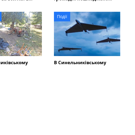
 мільйонів
адмінбудівлю, горів
автомобіль
Події
никівському
В Синельниківському
-річний чоловік
районі внаслідок атаки
у та травмував
безпілотника пошкоджено
людей
ліцей
Всі новини
Події