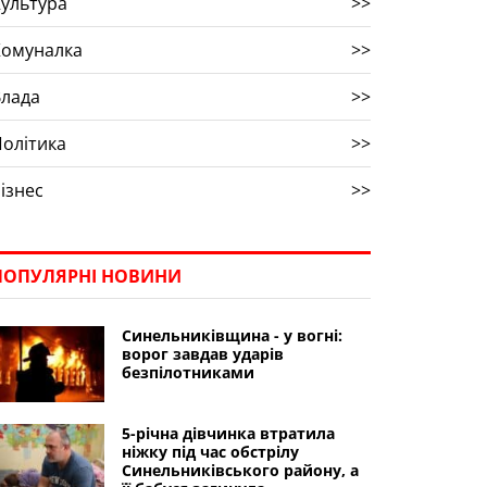
ультура
>>
Комуналка
>>
Влада
>>
олітика
>>
ізнес
>>
ПОПУЛЯРНІ НОВИНИ
Синельниківщина - у вогні:
ворог завдав ударів
безпілотниками
5-річна дівчинка втратила
ніжку під час обстрілу
Синельниківського району, а