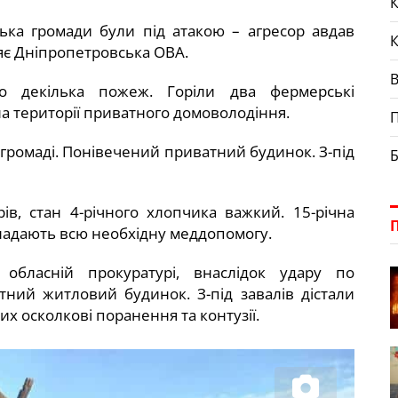
К
ська громади були під атакою – агресор авдав
яє Дніпропетровська ОВА.
ло декілька пожеж. Горіли два фермерські
 на території приватного домоволодіння.
П
й громаді. Понівечений приватний будинок. З-під
Б
рів, стан 4-річного хлопчика важкий. 15-річна
м надають всю необхідну меддопомогу.
обласній прокуратурі, внаслідок удару по
тний житловий будинок. З-під завалів дістали
них осколкові поранення та контузії.