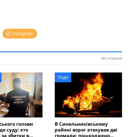
Instagram
Всі новини
Події
ського голови
В Синельниківському
до суду: хто
районі ворог атакував дві
 за збитки в
громади: пошкоджено