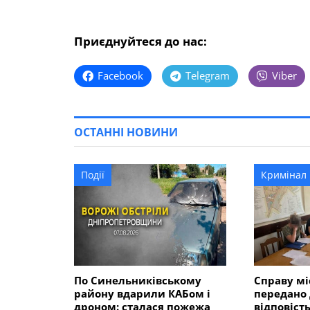
Приєднуйтеся до нас:
Facebook
Telegram
Viber
ОСТАННІ НОВИНИ
Події
Кримінал
По Синельниківському
Справу мі
району вдарили КАБом і
передано 
дроном: сталася пожежа
відповість