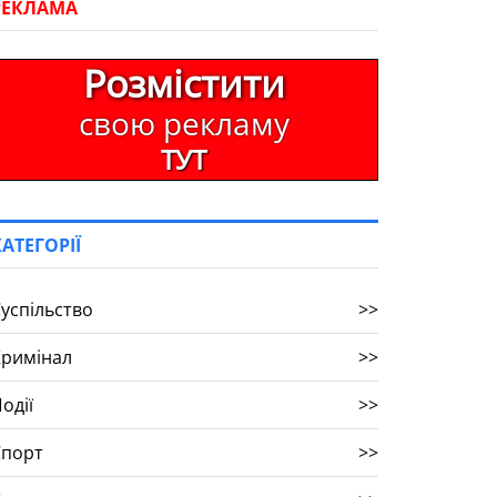
РЕКЛАМА
Розмістити
свою рекламу
ТУТ
КАТЕГОРІЇ
успільство
>>
Кримінал
>>
одії
>>
Спорт
>>