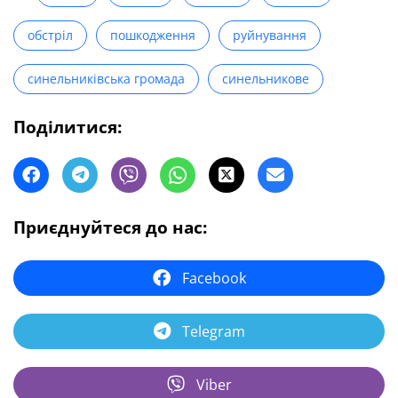
обстріл
пошкодження
руйнування
синельниківська громада
синельникове
Поділитися:
Приєднуйтеся до нас:
Facebook
Telegram
Viber