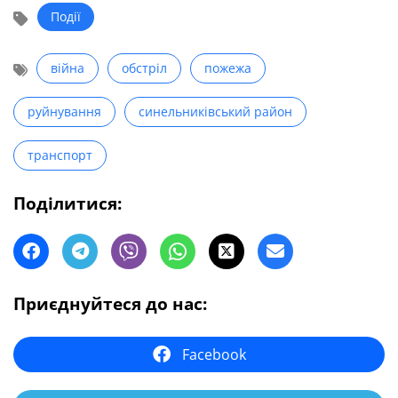
Події
війна
обстріл
пожежа
руйнування
синельниківський район
транспорт
Поділитися:
Приєднуйтеся до нас:
Facebook