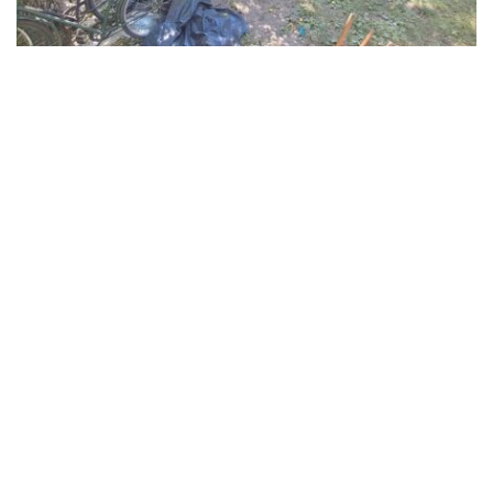
В Синельниківському районі 26-річний
чоловік вбив жінку та травмував ще двох
людей
Події