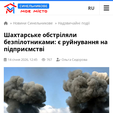
RU
»
Новини Синельникове
»
Надзвичайні події
Шахтарське обстріляли
безпілотниками: є руйнування на
підприємстві
14 січня 2026, 12:45
767
Ольга Сидорова