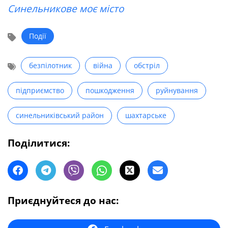
Синельникове моє місто
Події
безпілотник
війна
обстріл
підприємство
пошкодження
руйнування
синельниківський район
шахтарське
Поділитися:
Приєднуйтеся до нас: