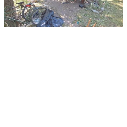
В Синельниківському районі 26-річний
чоловік вбив жінку та травмував ще двох
людей
Події