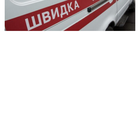
В Синельниківському районі внаслідок
удару КАБом поранена 84-річна жінка
Події