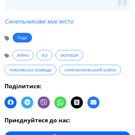
Синельникове моє місто
Події
війна
зсу
окупація
покровська громада
синельниківський район
Поділитися:
Приєднуйтеся до нас: