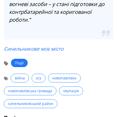
вогневі засоби – у стані підготовки до
контрбатарейної та коригованої
роботи.”
Синельникове моє місто
Події
війна
зсу
новопавлівка
новопавлівська громада
окупація
синельниківський район