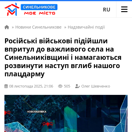
RU
»
Новини Синельникове
»
Надзвичайні події
Російські військові підійшли
впритул до важливого села на
Синельниківщині і намагаються
розвинути наступ вглиб нашого
плацдарму
08 листопада 2025, 21:06
505
Олег Шевченко