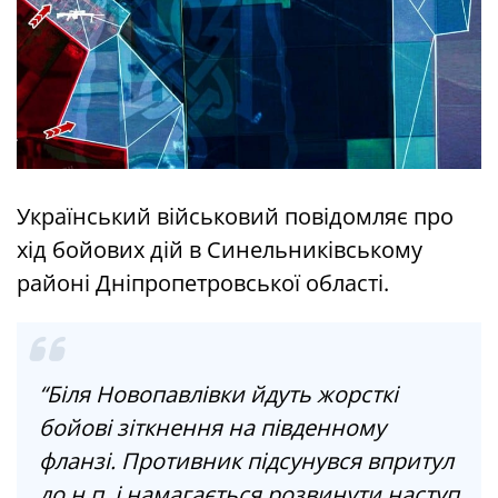
Український військовий повідомляє про
хід бойових дій в Синельниківському
районі Дніпропетровської області.
“Біля Новопавлівки йдуть жорсткі
бойові зіткнення на південному
фланзі. Противник підсунувся впритул
до н.п. і намагається розвинути наступ