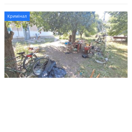
Кримінал
В Синельниківському районі 26-річний
чоловік вбив жінку та травмував ще двох
людей