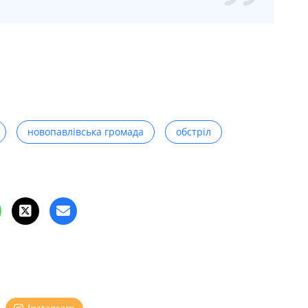
новопавлівська громада
обстріл