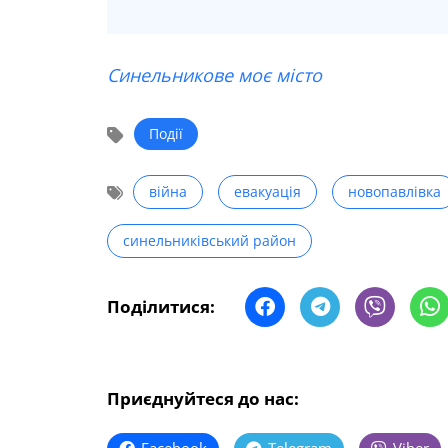
Синельникове моє місто
Події
війна
евакуація
новопавлівка
синельниківський район
Поділитися:
Приєднуйтеся до нас: