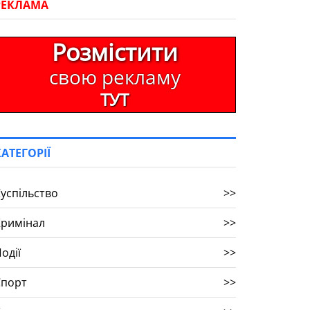
РЕКЛАМА
Розмістити
свою рекламу
ТУТ
КАТЕГОРІЇ
успільство
>>
Кримінал
>>
одії
>>
Спорт
>>