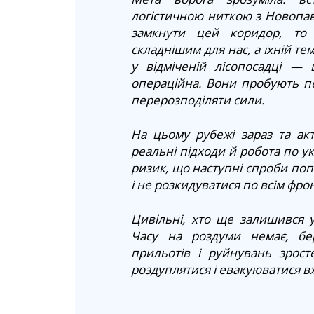
логістичною ниткою з Новопавл
замкнути цей коридор, то 
складнішим для нас, а їхній те
у відміченій лісопосадці —
операційна. Вони пробують п
перерозподіляти сили.
На цьому рубежі зараз та ак
реальні підходи й робота по ук
ризик, що наступні спроби попо
і не розкидуватися по всім фро
Цивільні, хто ще залишився 
Часу на роздуми немає, бер
прильотів і руйнувань зрос
роздуплятися і евакуюватися вж