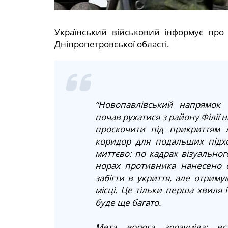
Український військовий інформує про
Дніпропетровської області.
“Новопавлівський напрямок (
почав рухатися з району Філії 
проскочити під прикриттям л
коридор для подальших підхо
миттєво: по кадрах візуально
норах противника нанесено 
забігти в укриття, але отриму
місці. Це тільки перша хвиля і
буде ще багато.
Мета ворога зрозуміла: в