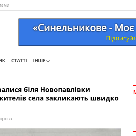
лами
«Синельникове - Моє 
Підписуйте
ИК
СТАТТІ
ІНШЕ
увалися біля Новопавлівки
жителів села закликають швидко
орова