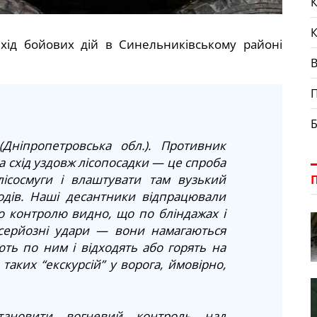
К
 хід бойових дій в Синельниківському районі
П
Б
Дніпропетровська обл.). Противник
на схід уздовж лісопосадки — це спроба
ісосмуги і влаштувати там вузький
дів. Наші десантники відпрацювали
го контролю видно, що по бліндажах і
серйозні удари — вони намагаються
ють по ним і відходять або горять на
 таких “екскурсій” у ворога, ймовірно,
становити вогневий контроль над