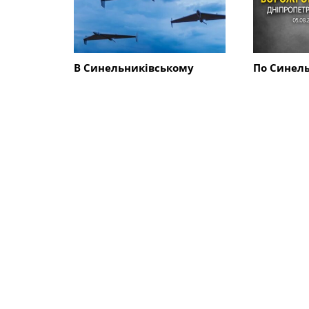
В Синельниківському
По Синел
районі внаслідок атаки
району в
безпілотника пошкоджено
КАБами і 
ліцей
людина, 
будинків, 
магазин
СХОЖІ НОВИНИ
Події
Події
Російські війська
Внаслідок
продовжують захоплювати
Синельни