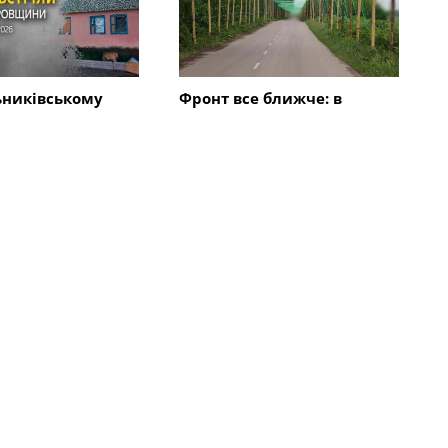
ьниківському
Фронт все ближче: в
дарили трьома
Синельниківському районі
БпЛА: поранена
дороги накривають
пошкоджені 7
антидроновими сітками
гімназія,
Всі новини
Події
 обстрілу в
По Покровській громаді
ківському районі
завдано удару