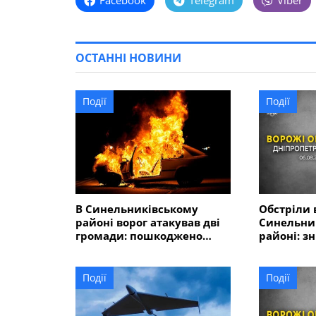
Facebook
Telegram
Viber
ОСТАННІ НОВИНИ
Події
Події
В Синельниківському
Обстріли 
районі ворог атакував дві
Синельни
громади: пошкоджено
районі: з
адмінбудівлю, горів
господарс
автомобіль
понівечен
близько 1
Події
Події