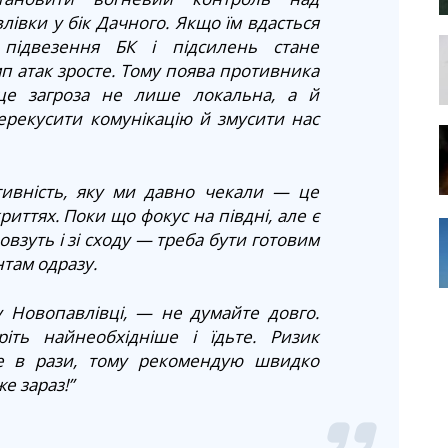
івки у бік Дачного. Якщо їм вдасться
підвезення БК і підсилень стане
мп атак зросте. Тому поява противника
 це загроза не лише локальна, а й
ерекусити комунікацію й змусити нас
тивність, яку ми давно чекали — це
риттях. Поки що фокус на півдні, але є
взуть і зі сходу — треба бути готовим
нтам одразу.
у Новопавлівці, — не думайте довго.
іть найнеобхідніше і їдьте. Ризик
те в рази, тому рекомендую швидко
е зараз!”