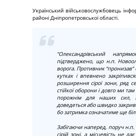
Український військовослужбовець інфо
районі Дніпропетровської області.
“Олександрівський напря
підтверджено, що н.п. Новоо
ворога. Противник “пронизав” 
кутках і впевнено закріпився
розширення сірої зони, ряд се
стійкої оборони і довго ми там
порожнім для наших сил, в
доведеться або швидко закрива
бо затримка означатиме ще біль
Забігаючи наперед, поруч н.п. 
сірій зоні, а місцевість не д