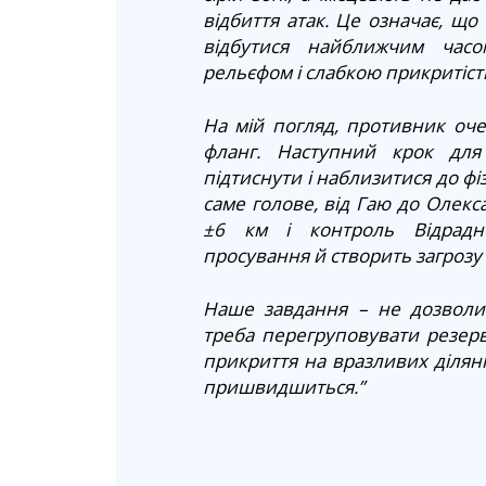
відбиття атак. Це означає, що
відбутися найближчим часо
рельєфом і слабкою прикритіст
На мій погляд, противник оч
фланг. Наступний крок для
підтиснути і наблизитися до фі
саме голове, від Гаю до Олек
±6 км і контроль Відрадн
просування й створить загрозу 
Наше завдання – не дозволит
треба перегруповувати резерв
прикриття на вразливих ділянк
пришвидшиться.”