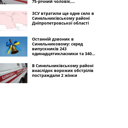
75-річний чоловік,
пошкоджена інфраструктура
ЗСУ втратили ще одне село в
Синельниківському районі
Дніпропетровської області
Останній дзвоник в
Синельниковому: серед
випускників 243
одинадцятикласники та 340
дев’ятикласників
В Синельниківському районі
внаслідок ворожих обстрілів
постраждали 2 жінки