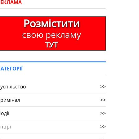
РЕКЛАМА
Розмістити
свою рекламу
ТУТ
КАТЕГОРІЇ
успільство
>>
Кримінал
>>
одії
>>
Спорт
>>