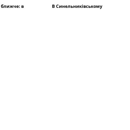
 ближче: в
В Синельниківському
ківському районі
районі внаслідок ударів
акривають
КАБами і БпЛА сталися
овими сітками
пожежі
Всі новини
Події
никівському
Трагедія на
ивають жорсткі
Синельниківщині: пожежа
ські війська
забрала життя двох людей
осування
Події