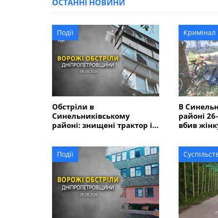
ОСТАННІ НОВИНИ
Події
Кримінал
Обстріли в
В Синель
Синельниківському
районі 26
районі: знищені трактор і
вбив жінк
господарські споруди,
ще двох 
понівечені комбайн та
близько 10 будинків
Події
Суспільст