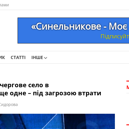
лами
«Синельникове - Моє 
Підписуйте
ИК
СТАТТІ
ІНШЕ
чергове село в
е одне – під загрозою втрати
Сидорова