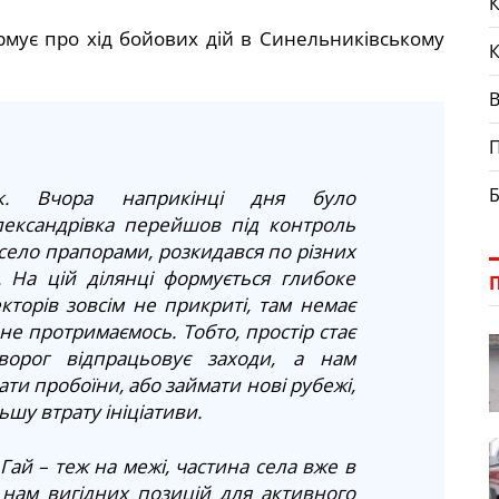
К
рмує про хід бойових дій в Синельниківському
П
Б
мок. Вчора наприкінці дня було
лександрівка перейшов під контроль
село прапорами, розкидався по різних
. На цій ділянці формується глибоке
кторів зовсім не прикриті, там немає
 не протримаємось. Тобто, простір стає
орог відпрацьовує заходи, а нам
ти пробоїни, або займати нові рубежі,
шу втрату ініціативи.
Гай – теж на межі, частина села вже в
ає нам вигідних позицій для активного