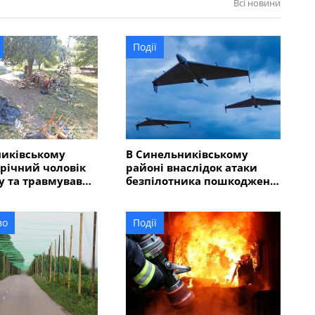
Всі новини
Події
никівському
В Синельниківському
-річний чоловік
районі внаслідок атаки
у та травмував
безпілотника пошкоджено
людей
ліцей
во
Події