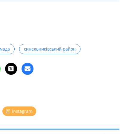
омада
синельниківський район
Instagram