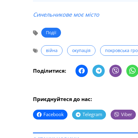
Синельникове моє місто
Події
війна
окупація
покровська гр
Поділитися:
Приєднуйтеся до нас:
Facebook
Telegram
Viber