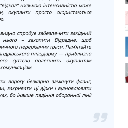
 “відкол” низькою інтенсивністю може
м, окупанти просто скористаються
ю.
евидно спробує забезпечити західний
 нього – захопити Відрадне, щоб
зичного перерізання траси. Пам’ятайте
сандрівського плацдарму — приблизно
ого суттєво полегшить окупантам
комунікаціям.
и ворогу безкарно замкнути фланг,
и, закривати ці дірки і відновлювати
ах, бо інакше падіння оборонної лінії