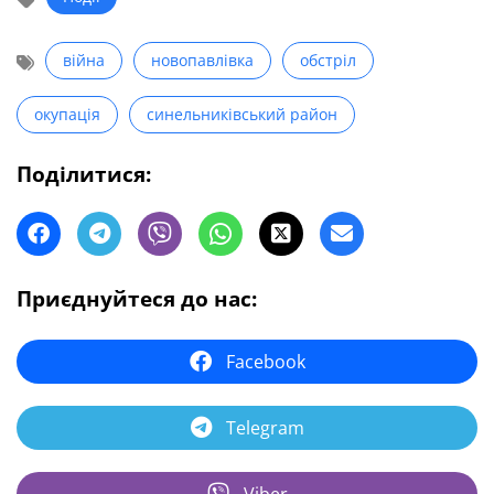
війна
новопавлівка
обстріл
окупація
синельниківський район
Поділитися:
Приєднуйтеся до нас:
Facebook
Telegram