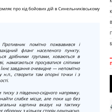
К
омляє про хід бойових дій в Синельниківському
П
Б
. Противник помітно пожвавився і
західний фланг населеного пункту.
ся дрібними групами, ховаються в
ові, намагаються просуватися сліпими
. Їхнє завдання очевидне — непомітно
 н.п., створити там опорні точки і з
сті.
 тиску з південно-східного напрямку.
знайти слабке місце, але поки що без
агальна картина вказує на тактику
є оборону з кількох сторін одночасно,