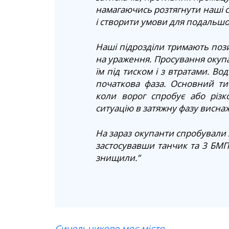
намагаючись розтягнути наші с
і створити умови для подальшо
Наші підрозділи тримають пози
на ураження. Просування окупа
їм під тиском і з втратами. Во
початкова фаза. Основний ти
коли ворог спробує або різк
ситуацію в затяжну фазу висна
На зараз окупанти спробували з 
застосувавши танчик та 3 БМ
знищили.”
Синельникове моє місто