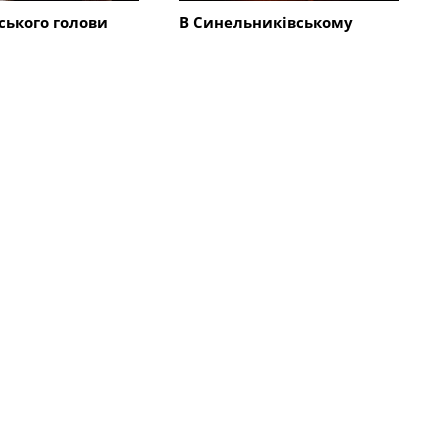
ського голови
В Синельниківському
до суду: хто
районі ворог атакував дві
 за збитки в
громади: пошкоджено
 мільйонів
адмінбудівлю, горів
автомобіль
Всі новини
Події
війська
Синельниківський район
 чергове село в
— під атакою ворожих
ківському
БпЛА: горіли 2 автомобілі,
итуація
пошкоджені будинки
ь у критичну
Події