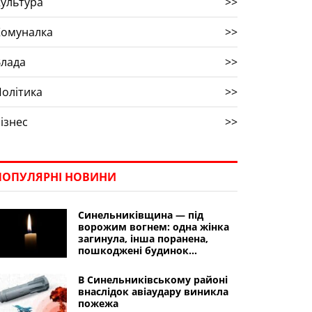
ультура
>>
Комуналка
>>
Влада
>>
олітика
>>
ізнес
>>
ПОПУЛЯРНІ НОВИНИ
Синельниківщина — під
ворожим вогнем: одна жінка
загинула, інша поранена,
пошкоджені будинок
культури, гімназія, будинки
В Синельниківському районі
внаслідок авіаудару виникла
пожежа