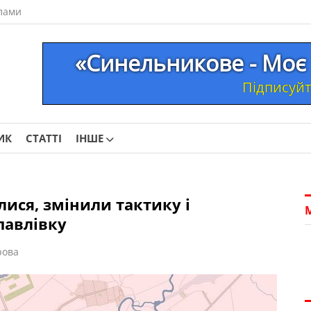
лами
«Синельникове - Моє 
Підписуйте
ИК
СТАТТІ
ІНШЕ
лися, змінили тактику і
павлівку
рова