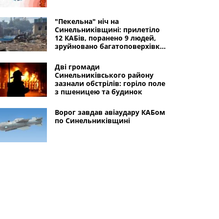
"Пекельна" ніч на
Синельниківщині: прилетіло
12 КАБів, поранено 9 людей,
зруйновано багатоповерхівки,
ринок, магазини
Дві громади
Синельниківського району
зазнали обстрілів: горіло поле
з пшеницею та будинок
Ворог завдав авіаудару КАБом
по Синельниківщині