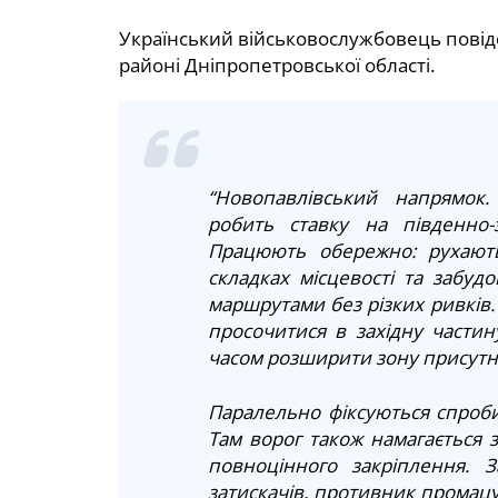
Український військовослужбовець повід
районі Дніпропетровської області.
“Новопавлівський напрямок
робить ставку на південно-
Працюють обережно: рухають
складках місцевості та забуд
маршрутами без різких ривків
просочитися в західну частину
часом розширити зону присутно
Паралельно фіксуються спроби
Там ворог також намагається 
повноцінного закріплення. З
затискачів, противник промацу