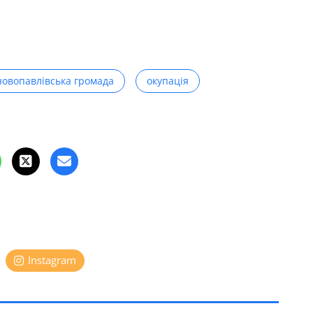
новопавлівська громада
окупація
Instagram