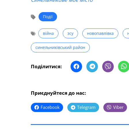
Події
війна
зсу
новопавлівка
синельниківський район
Поділитися:
Приєднуйтеся до нас:
Facebook
Telegram
Viber