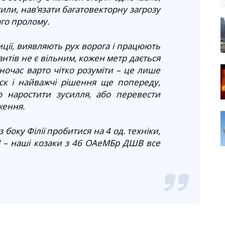
или, нав’язати багатовекторну загрозу
го пролому.
ції, виявляють рух ворога і працюють
нтів не є вільним, кожен метр дається
дночас варто чітко розуміти – це лише
ск і найважчі рішення ще попереду,
о наростити зусилля, або перевести
ження.
боку Філії пробитися на 4 од. техніки,
П – наші козаки з 46 ОАеМБр ДШВ все