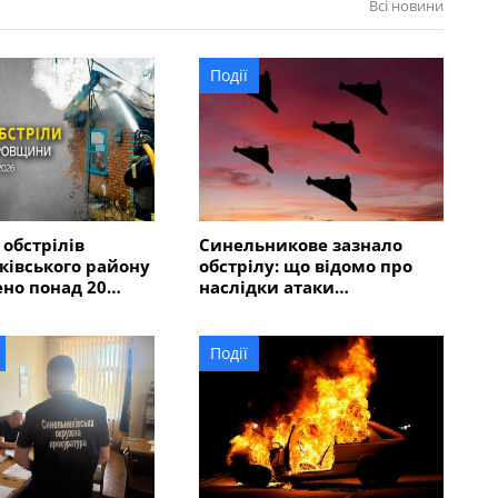
Всі новини
Події
 обстрілів
Синельникове зазнало
івського району
обстрілу: що відомо про
но понад 20
наслідки атаки
автомобілі,
безпілотників
оріла вантажівка
Події