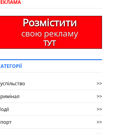
РЕКЛАМА
Розмістити
свою рекламу
ТУТ
КАТЕГОРІЇ
успільство
>>
Кримінал
>>
одії
>>
Спорт
>>