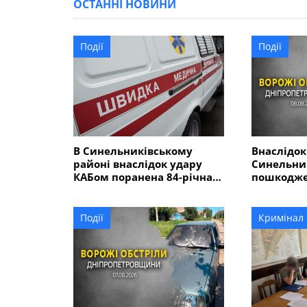
ОСТАННІ НОВИНИ
Події
Події
В Синельниківському
Внаслідок
районі внаслідок удару
Синельник
КАБом поранена 84-річна
пошкодже
жінка
будинків, 
газогін, г
Події
Кримінал