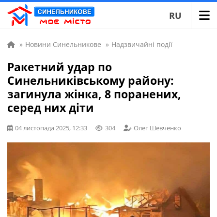
RU
»
Новини Синельникове
»
Надзвичайні події
Ракетний удар по
Синельниківському району:
загинула жінка, 8 поранених,
серед них діти
04 листопада 2025, 12:33
304
Олег Шевченко