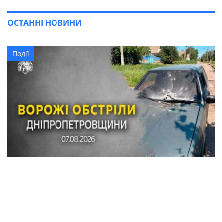
ОСТАННІ НОВИНИ
Події
По Синельниківському району вдарили
КАБом і дроном: сталася пожежа