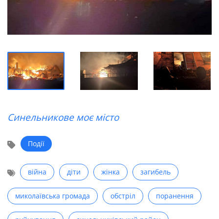
Синельникове моє місто
Події
війна
діти
жінка
загибель
миколаївська громада
обстріл
поранення