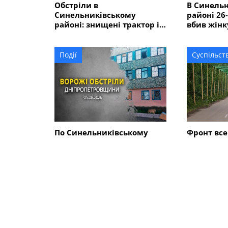
Обстріли в
В Синель
Синельниківському
районі 26
районі: знищені трактор і
вбив жінк
господарські споруди,
ще двох 
понівечені комбайн та
близько 10 будинків
Події
Суспільст
По Синельниківському
Фронт все
району вдарили трьома
Синельни
КАБами і БпЛА: поранена
дороги н
людина, пошкоджені 7
антидрон
будинків, гімназія,
магазин
СХОЖІ НОВИНИ
Події
Події