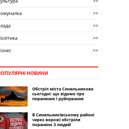
ультура
>>
Комуналка
>>
Влада
>>
олітика
>>
ізнес
>>
ПОПУЛЯРНІ НОВИНИ
Обстріл міста Синельникове
сьогодні: що відомо про
поранених і руйнування
В Синельниківському районі
через ворожі обстріли
поранено 3 людей