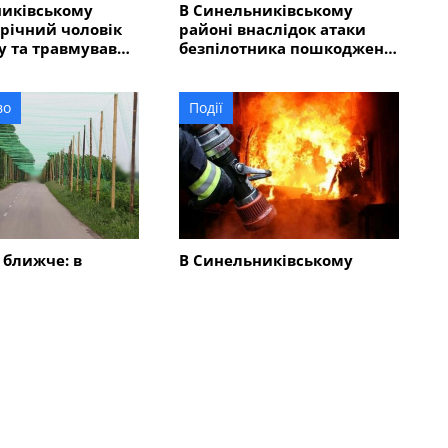
никівському
В Синельниківському
-річний чоловік
районі внаслідок атаки
у та травмував
безпілотника пошкоджено
людей
ліцей
во
Події
 ближче: в
В Синельниківському
ківському районі
районі внаслідок ударів
акривають
КАБами і БпЛА сталися
овими сітками
пожежі
Всі новини
Події