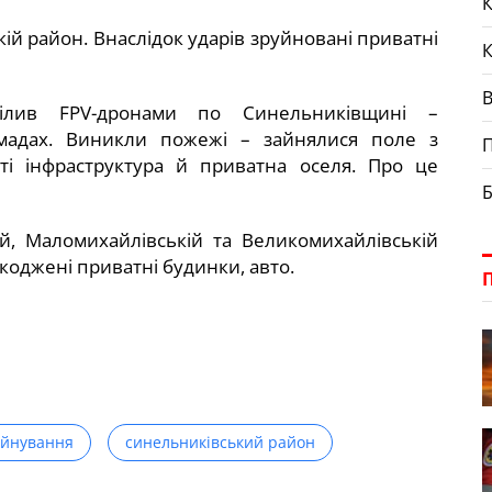
К
й район. Внаслідок ударів зруйновані приватні
цілив FPV-дронами по Синельниківщині –
омадах. Виникли пожежі – зайнялися поле з
П
ті інфраструктура й приватна оселя. Про це
Б
й, Маломихайлівській та Великомихайлівській
коджені приватні будинки, авто.
уйнування
синельниківський район