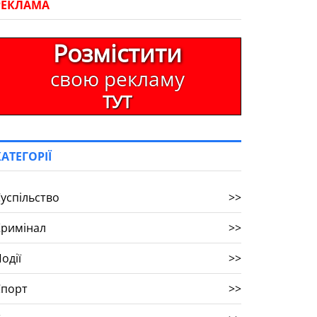
РЕКЛАМА
Розмістити
свою рекламу
ТУТ
КАТЕГОРІЇ
успільство
>>
Кримінал
>>
одії
>>
Спорт
>>