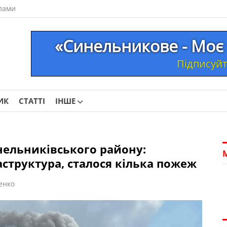
лами
«Синельникове - Моє 
Підписуйте
ИК
СТАТТІ
ІНШЕ
ельниківського району:
структура, сталося кілька пожеж
енко