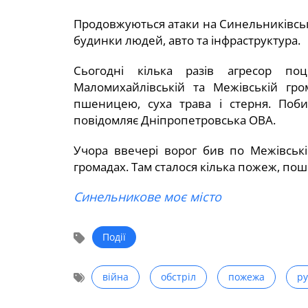
Продовжуються атаки на Синельниківські
будинки людей, авто та інфраструктура.
Сьогодні кілька разів агресор по
Маломихайлівській та Межівській гр
пшеницею, суха трава і стерня. Поби
повідомляє Дніпропетровська ОВА.
Учора ввечері ворог бив по Межівські
громадах. Там сталося кілька пожеж, пош
Синельникове моє місто
Події
війна
обстріл
пожежа
р