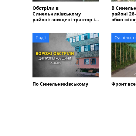
Обстріли в
В Синель
Синельниківському
районі 26
районі: знищені трактор і
вбив жінк
господарські споруди,
ще двох 
понівечені комбайн та
близько 10 будинків
Події
Суспільст
По Синельниківському
Фронт все
району вдарили трьома
Синельни
КАБами і БпЛА: поранена
дороги н
людина, пошкоджені 7
антидрон
будинків, гімназія,
магазин
СХОЖІ НОВИНИ
Суспільство
Суспільст