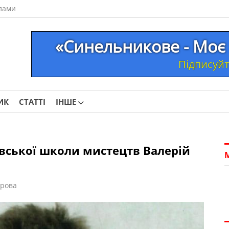
лами
«Синельникове - Моє 
Підписуйте
ИК
СТАТТІ
ІНШЕ
вської школи мистецтв Валерій
орова