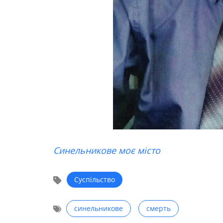
Синельникове моє місто
Суспільство
синельникове
смерть