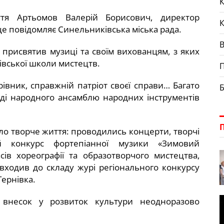
К
я Артьомов Валерій Борисович, директор
е повідомляє Синельниківська міська рада.
 присвятив музиці та своїм вихованцям, з яких
івської школи мистецтв.
П
івник, справжній патріот своєї справи… Багато
Б
аді народного ансамблю народних інструментів
ло творче життя: проводились концерти, творчі
ий конкурс фортепіанної музики «Зимовий
асів хореографії та образотворчого мистецтва,
 входив до складу журі регіонального конкурсу
ернівка.
 внесок у розвиток культури неодноразово