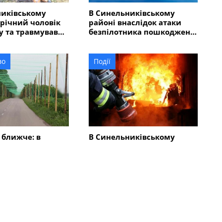
никівському
В Синельниківському
-річний чоловік
районі внаслідок атаки
у та травмував
безпілотника пошкоджено
людей
ліцей
во
Події
 ближче: в
В Синельниківському
ківському районі
районі внаслідок ударів
акривають
КАБами і БпЛА сталися
овими сітками
пожежі
Всі новини
во
Суспільство