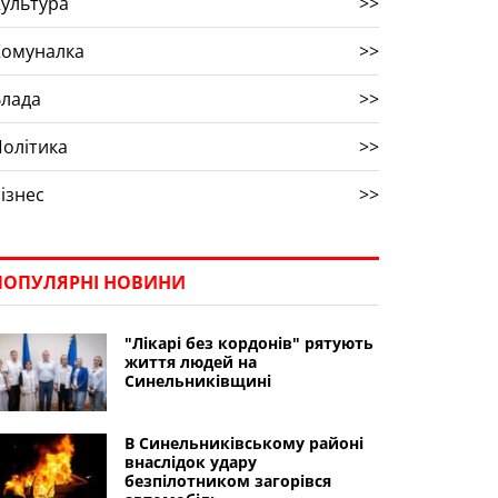
ультура
>>
Комуналка
>>
Влада
>>
олітика
>>
ізнес
>>
ПОПУЛЯРНІ НОВИНИ
"Лікарі без кордонів" рятують
життя людей на
Синельниківщині
В Синельниківському районі
внаслідок удару
безпілотником загорівся