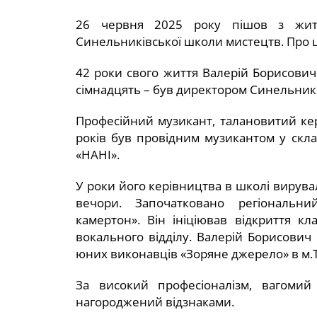
26 червня 2025 року пішов з житт
Синельниківської школи мистецтв. Про ц
42 роки свого життя Валерій Борисович
сімнадцять – був директором Синельник
Професійний музикант, талановитий кер
років був провідним музикантом у скл
«НАНІ».
У роки його керівництва в школі вирува
вечори. Започатковано регіональн
камертон». Він ініціював відкриття кл
вокального відділу. Валерій Борисович
юних виконавців «Зоряне джерело» в м.Т
За високий професіоналізм, вагомий
нагороджений відзнаками.