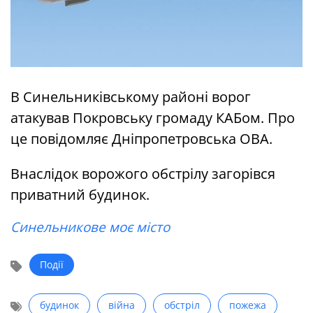
В Синельниківському районі ворог
атакував Покровську громаду КАБом. Про
це повідомляє Дніпропетровська ОВА.
Внаслідок ворожого обстрілу загорівся
приватний будинок.
Синельникове моє місто
Події
будинок
війна
обстріл
пожежа