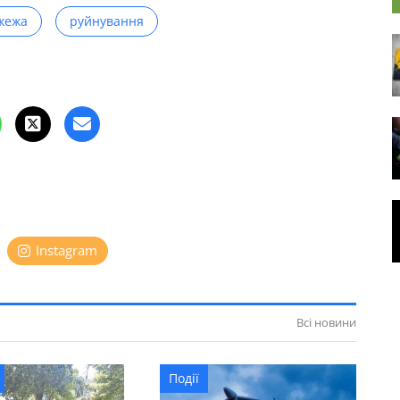
жежа
руйнування
Instagram
Всі новини
Події