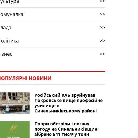
ультура
>>
Комуналка
>>
Влада
>>
олітика
>>
ізнес
>>
ПОПУЛЯРНІ НОВИНИ
Російський КАБ зруйнував
Покровське вище професійне
училище в
Синельниківському районі
Попри обстріли і погану
погоду на Синельниківщині
зібрано 541 тисячу тонн