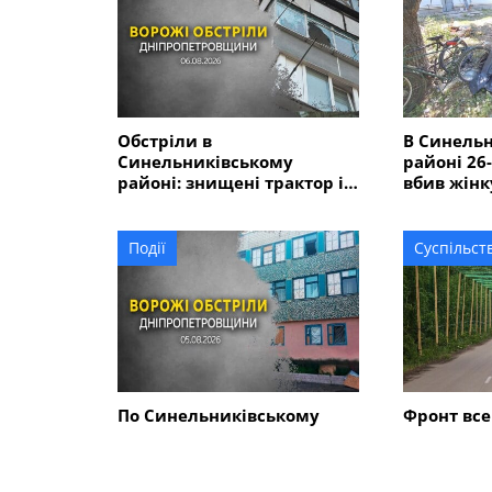
Обстріли в
В Синель
Синельниківському
районі 26
районі: знищені трактор і
вбив жінк
господарські споруди,
ще двох 
понівечені комбайн та
близько 10 будинків
Події
Суспільст
По Синельниківському
Фронт все
району вдарили трьома
Синельни
КАБами і БпЛА: поранена
дороги н
людина, пошкоджені 7
антидрон