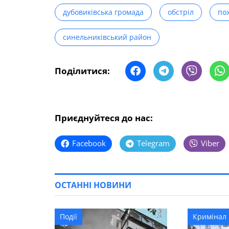
дубовиківська громада
обстріл
по
синельниківський район
Поділитися:
Приєднуйтеся до нас:
Facebook
Telegram
Viber
ОСТАННІ НОВИНИ
Події
Кримінал