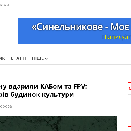
лами
«Синельникове - Моє 
Підписуйте
ИК
СТАТТІ
ІНШЕ
у вдарили КАБом та FPV:
рів будинок культури
дорова