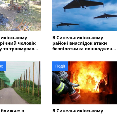
никівському
В Синельниківському
-річний чоловік
районі внаслідок атаки
у та травмував
безпілотника пошкоджено
людей
ліцей
во
Події
 ближче: в
В Синельниківському
ківському районі
районі внаслідок ударів
акривають
КАБами і БпЛА сталися
овими сітками
пожежі