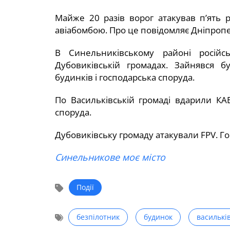
Майже 20 разів ворог атакував п’ять р
авіабомбою. Про це повідомляє Дніпроп
В Синельниківському районі російсь
Дубовиківській громадах. Зайнявся 
будинків і господарська споруда.
По Васильківській громаді вдарили КА
споруда.
Дубовиківську громаду атакували FPV. Го
Синельникове моє місто
Події
безпілотник
будинок
василькі