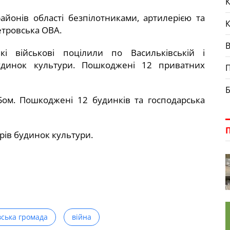
К
айонів області безпілотниками, артилерією та
етровська ОВА.
кі військові поцілили по Васильківській і
будинок культури. Пошкоджені 12 приватних
П
Б
Бом. Пошкоджені 12 будинків та господарська
рів будинок культури.
вська громада
війна