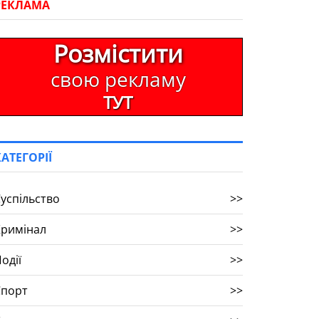
РЕКЛАМА
Розмістити
свою рекламу
ТУТ
КАТЕГОРІЇ
успільство
>>
Кримінал
>>
одії
>>
Спорт
>>