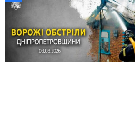
Внаслідок обстрілів Синельниківського
району пошкоджено понад 20 будинків,
автомобілі, газогін, горіла вантажівка
Події