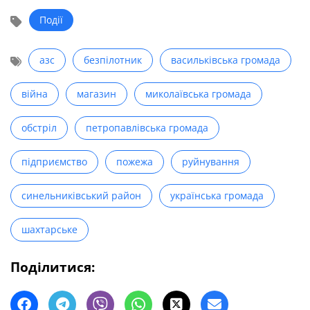
Події
азс
безпілотник
васильківська громада
війна
магазин
миколаївська громада
обстріл
петропавлівська громада
підприємство
пожежа
руйнування
синельниківський район
українська громада
шахтарське
Поділитися: