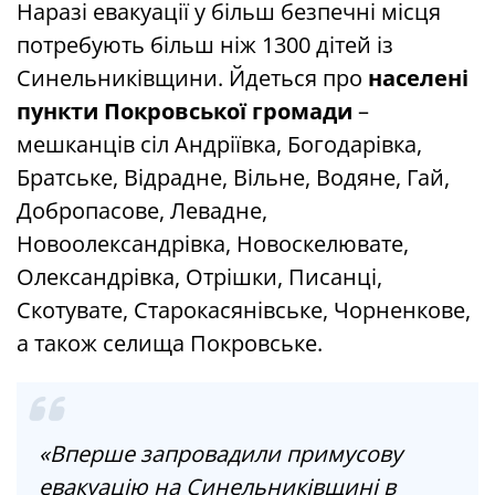
Наразі евакуації у більш безпечні місця
потребують більш ніж 1300 дітей із
Синельниківщини. Йдеться про
населені
пункти Покровської громади
–
мешканців сіл Андріївка, Богодарівка,
Братське, Відрадне, Вільне, Водяне, Гай,
Добропасове, Левадне,
Новоолександрівка, Новоскелювате,
Олександрівка, Отрішки, Писанці,
Скотувате, Старокасянівське, Чорненкове,
а також селища Покровське.
«Вперше запровадили примусову
евакуацію на Синельниківщині в