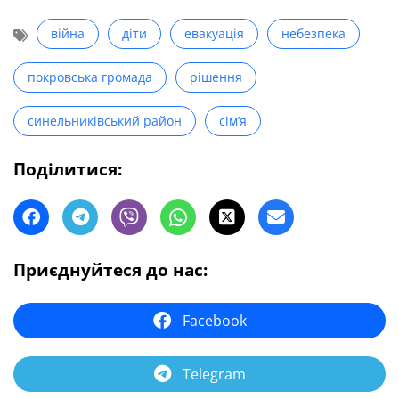
війна
діти
евакуація
небезпека
покровська громада
рішення
синельниківський район
сім’я
Поділитися:
Приєднуйтеся до нас:
Facebook
Telegram