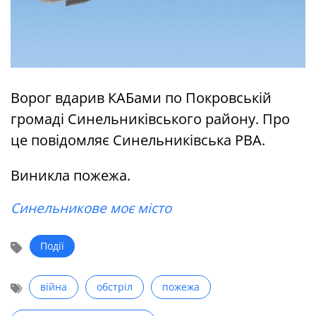
Ворог вдарив КАБами по Покровській
громаді Синельниківського району. Про
це повідомляє Синельниківська РВА.
Виникла пожежа.
Синельникове моє місто
Події
війна
обстріл
пожежа