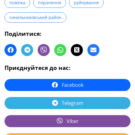
пожежа
поранення
руйнування
синельниківський район
Поділитися:
Приєднуйтеся до нас:
Facebook
Telegram
Viber