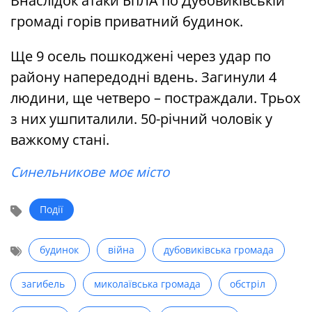
Внаслідок атаки БпЛА по Дубовиківській
громаді горів приватний будинок.
Ще 9 осель пошкоджені через удар по
району напередодні вдень. Загинули 4
людини, ще четверо – постраждали. Трьох
з них ушпиталили. 50-річний чоловік у
важкому стані.
Синельникове моє місто
Події
будинок
війна
дубовиківська громада
загибель
миколаївська громада
обстріл