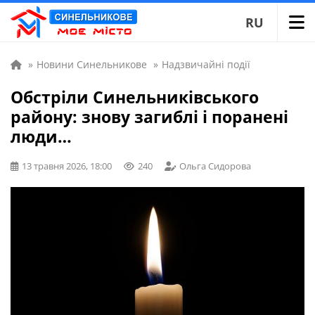
RU
»
Новини Синельникове
»
Надзвичайні події
Обстріли Синельниківського
району: знову загиблі і поранені
люди…
13 травня 2026, 18:00
240
Ольга Сидорова