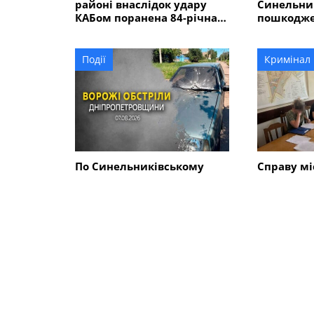
районі внаслідок удару
Синельник
КАБом поранена 84-річна
пошкодже
жінка
будинків, 
газогін, г
Події
Кримінал
По Синельниківському
Справу мі
району вдарили КАБом і
передано 
дроном: сталася пожежа
відповість
розмірі 5
гривень?
СХОЖІ НОВИНИ
Події
Події