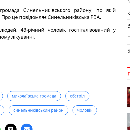
К
громада Синельниківського району, по якій
. Про це повідомляє Синельниківська РВА.
людей. 43-річний чоловік госпіталізований у
ному лікуванні.
П
Б
миколаївська громада
обстріл
синельниківський район
чоловік