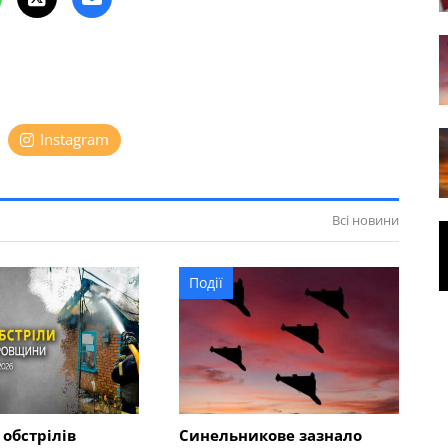
Instagram
Всі новини
Події
 обстрілів
Синельникове зазнало