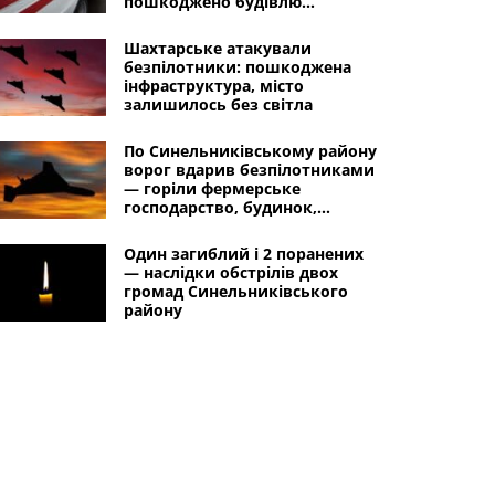
пошкоджено будівлю
навчального закладу
Шахтарське атакували
безпілотники: пошкоджена
інфраструктура, місто
залишилось без світла
По Синельниківському району
ворог вдарив безпілотниками
— горіли фермерське
господарство, будинок,
господарська споруда
Один загиблий і 2 поранених
— наслідки обстрілів двох
громад Синельниківського
району