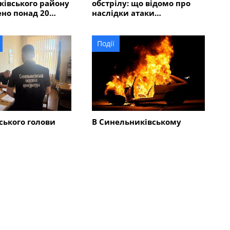
івського району
обстрілу: що відомо про
но понад 20
наслідки атаки
автомобілі,
безпілотників
оріла вантажівка
Події
ського голови
В Синельниківському
до суду: хто
районі ворог атакував дві
 за збитки в
громади: пошкоджено
 мільйонів
адмінбудівлю, горів
автомобіль
Всі новини
Події