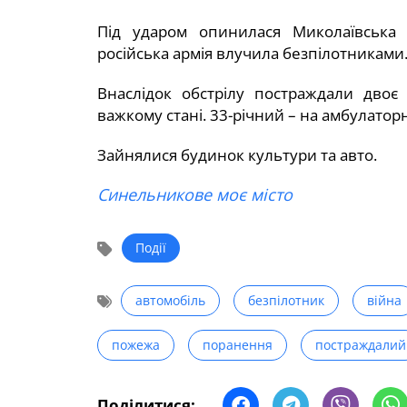
Під ударом опинилася Миколаївська 
російська армія влучила безпілотниками
Внаслідок обстрілу постраждали двоє 
важкому стані. 33-річний – на амбулатор
Зайнялися будинок культури та авто.
Синельникове моє місто
Події
автомобіль
безпілотник
війна
пожежа
поранення
постраждалий
Поділитися: