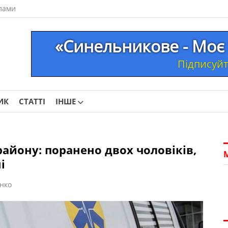
лами
«Синельникове - Моє 
Підписуйте
ИК
СТАТТІ
ІНШЕ
айону: поранено двох чоловіків,
і
нко