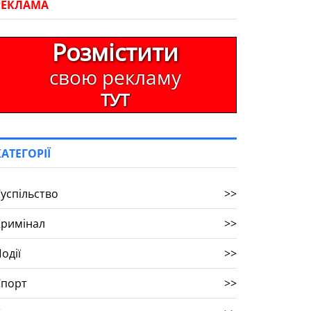
РЕКЛАМА
Розмістити
свою рекламу
ТУТ
КАТЕГОРІЇ
успільство
>>
Кримінал
>>
одії
>>
Спорт
>>