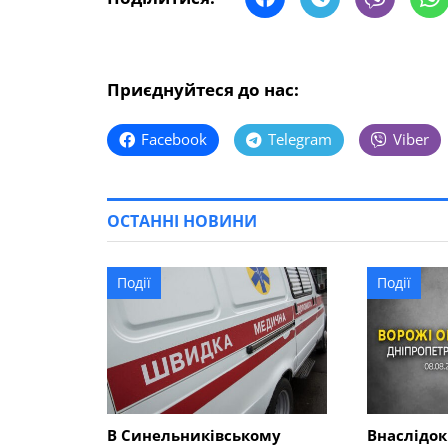
Приєднуйтеся до нас:
Facebook
Telegram
Viber
ОСТАННІ НОВИНИ
Події
Події
В Синельниківському
Внаслідок