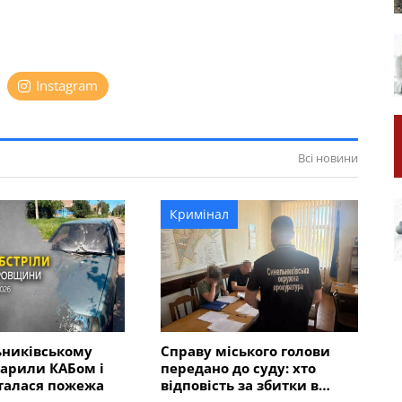
Instagram
Всі новини
Кримінал
ьниківському
Справу міського голови
арили КАБом і
передано до суду: хто
талася пожежа
відповість за збитки в
розмірі 5 мільйонів