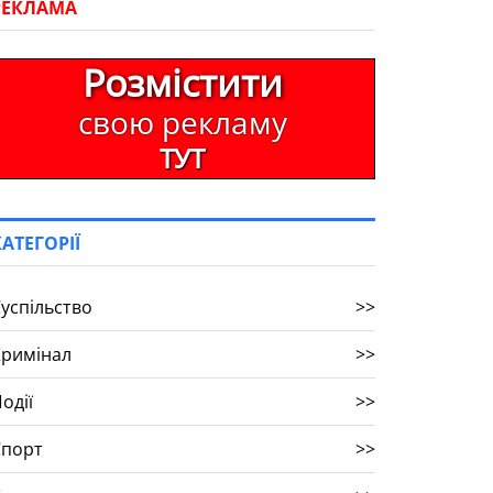
РЕКЛАМА
Розмістити
свою рекламу
ТУТ
КАТЕГОРІЇ
успільство
>>
Кримінал
>>
одії
>>
Спорт
>>