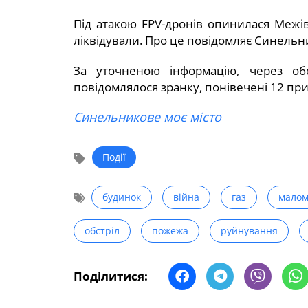
Під атакою FPV-дронів опинилася Межі
ліквідували. Про це повідомляє Синельн
За уточненою інформацію, через обс
повідомлялося зранку, понівечені 12 пр
Синельникове моє місто
Події
будинок
війна
газ
малом
обстріл
пожежа
руйнування
Поділитися: