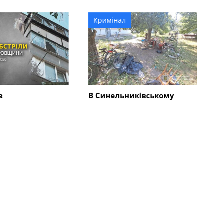
гривень?
Кримінал
в
В Синельниківському
ківському
районі 26-річний чоловік
нищені трактор і
вбив жінку та травмував
ькі споруди,
ще двох людей
і комбайн та
0 будинків
Всі новини
Події