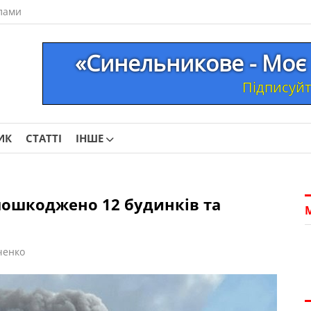
лами
«Синельникове - Моє 
Підписуйте
ИК
СТАТТІ
ІНШЕ
пошкоджено 12 будинків та
ченко