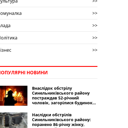
ультура
>>
Комуналка
>>
Влада
>>
олітика
>>
ізнес
>>
ПОПУЛЯРНІ НОВИНИ
Внаслідок обстрілу
Синельниківського району
постраждав 52-річний
чоловік, загорілися будинок
культури і будинки
Наслідки обстрілів
Синельниківського району:
поранено 86-річну жінку,