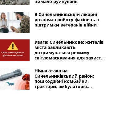
чимало руйнувань
В Синельниківській лікарні
розпочав роботу фахівець з
підтримки ветеранів війни
Увага! Синельникове: жителів
міста закликають
дотримуватися режиму
світломаскування для захисту
від ворожих безпілотників
Нічна атака на
Синельниківський район:
пошкоджені комбайни,
трактори, амбулаторія,
спортзал, школа, заклад
культури, магазин,
адмінбудівля