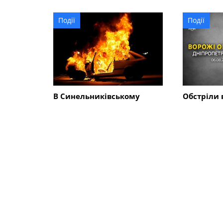
Події
Події
В Синельниківському
Обстріли 
районі ворог атакував дві
Синельни
громади: пошкоджено
районі: з
адмінбудівлю, горів
господарс
автомобіль
понівечен
близько 1
СХОЖІ НОВИНИ
Події
Події