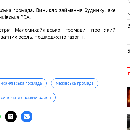
К
вська громада. Виникло займання будинку, яке
иківська РВА.
тріл Маломихайлівської громади, про який
иватних осель, пошкоджено газогін.
П
Б
ихайлівська громада
межівська громада
синельниківський район