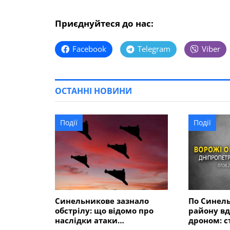
Приєднуйтеся до нас:
Facebook
Telegram
Viber
ОСТАННІ НОВИНИ
Події
Події
Синельникове зазнало
По Синел
обстрілу: що відомо про
району вд
наслідки атаки
дроном: с
безпілотників