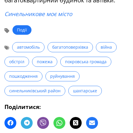
багатоквартирний будинок та автівки.
Синельникове моє місто
Події
автомобіль
багатоповерхівка
війна
обстріл
пожежа
покровська громада
пошкодження
руйнування
синельниківський район
шахтарське
Поділитися: