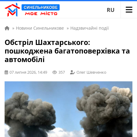
RU
»
Новини Синельникове
»
Надзвичайні події
Обстріл Шахтарського:
пошкоджена багатоповерхівка та
автомобілі
07 липня 2026, 14:49
357
Олег Шевченко