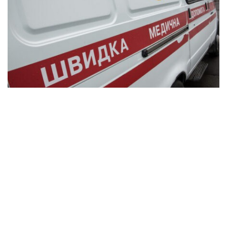
В Синельниківському районі внаслідок
удару КАБом поранена 84-річна жінка
Події