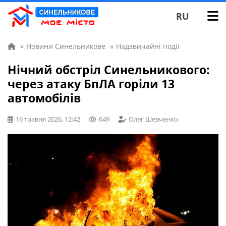
RU
»
Новини Синельникове
»
Надзвичайні події
Нічний обстріл Синельникового:
через атаку БпЛА горіли 13
автомобілів
16 травня 2026, 12:42
649
Олег Шевченко