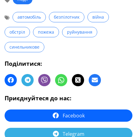
автомобіль
безпілотник
війна
обстріл
пожежа
руйнування
синельникове
Поділитися:
Приєднуйтеся до нас:
Facebook
Telegram