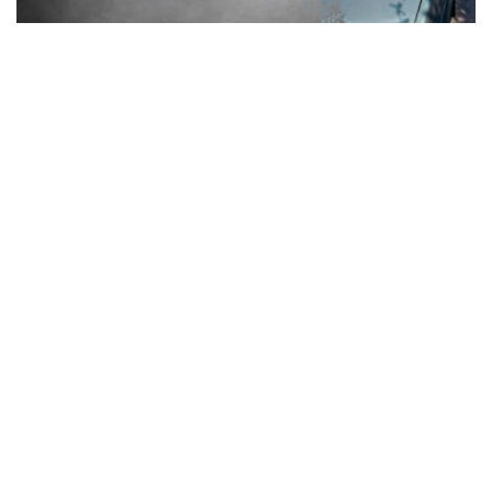
По Синельниківському району вдарили
КАБом і дроном: сталася пожежа
Кримінал