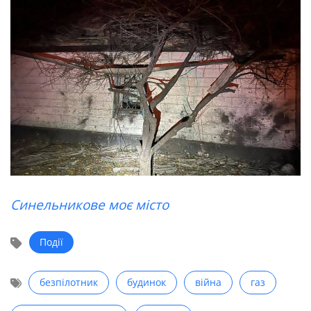
Синельникове моє місто
Події
безпілотник
будинок
війна
газ