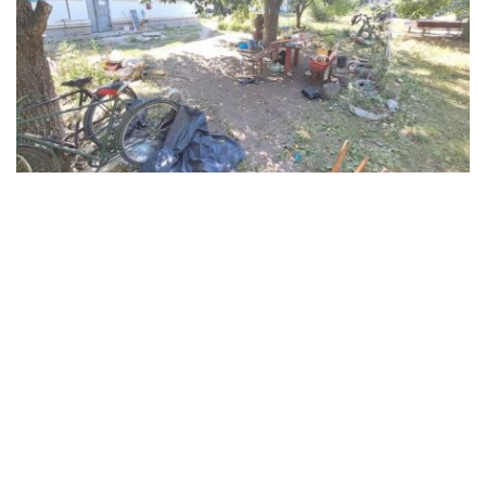
В Синельниківському районі 26-річний
чоловік вбив жінку та травмував ще двох
людей
Події