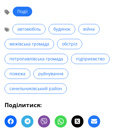
Події
автомобіль
будинок
війна
межівська громада
обстріл
петропавлівська громада
підприємство
пожежа
руйнування
синельниківський район
Поділитися: