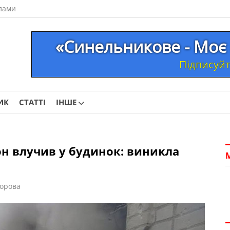
лами
«Синельникове - Моє 
Підписуйте
ИК
СТАТТІ
ІНШЕ
н влучив у будинок: виникла
орова