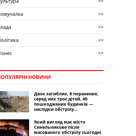
ультура
>>
Комуналка
>>
Влада
>>
олітика
>>
ізнес
>>
ПОПУЛЯРНІ НОВИНИ
Двоє загиблих, 8 поранених,
серед них троє дітей, 40
пошкоджених будинків —
наслідки обстрілу
Синельниківського району
Який вигляд має місто
Синельникове після
масованого обстрілу сьогодні