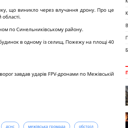
К
нку, що виникло через влучання дрону. Про це
 області.
оном по Синельниківському району.
П
будинок в одному із селищ. Пожежу на площі 40
Б
ворог завдав ударів FPV-дронами по Межівській
дснс
межівська громада
обстріл