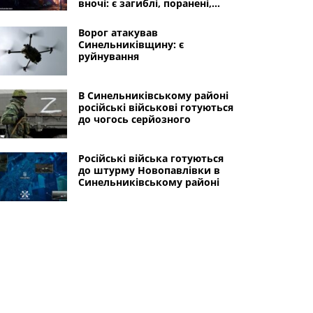
вночі: є загиблі, поранені,
багато руйнувань
Ворог атакував
Синельниківщину: є
руйнування
В Синельниківському районі
російські військові готуються
до чогось серйозного
Російські війська готуються
до штурму Новопавлівки в
Синельниківському районі