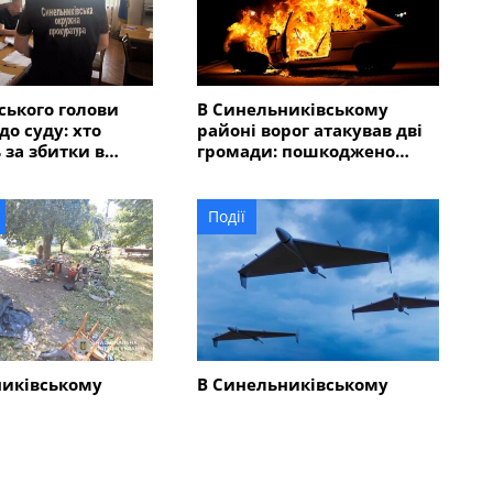
ського голови
В Синельниківському
до суду: хто
районі ворог атакував дві
 за збитки в
громади: пошкоджено
 мільйонів
адмінбудівлю, горів
автомобіль
Події
никівському
В Синельниківському
-річний чоловік
районі внаслідок атаки
у та травмував
безпілотника пошкоджено
людей
ліцей