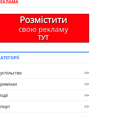
РЕКЛАМА
Розмістити
свою рекламу
ТУТ
КАТЕГОРІЇ
успільство
>>
Кримінал
>>
одії
>>
Спорт
>>