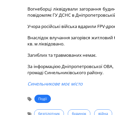
Вогнеборці ліквідували загорання буди
повідомляє ГУ ДСНС в Дніпропетровській
Учора російські війська вдарили FPV-др
Внаслідок влучання загорівся житловий 
кв. м ліквідовано.
Загиблих та травмованих немає.
За інформацією Дніпропетровської ОВА, 
громаді Синельниківського району.
Синельникове моє місто
Події
безпілотник
будинок
війна