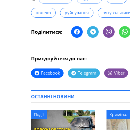
пожежа
руйнування
рятувальник
Поділитися:
Приєднуйтеся до нас:
Facebook
Telegram
Viber
ОСТАННІ НОВИНИ
Події
Кримінал