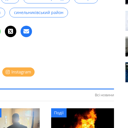
и
синельниківський район
Instagram
Всі новини
Події