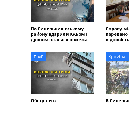
По Синельниківському
Справу мі
району вдарили КАБом і
передано 
дроном: сталася пожежа
відповість
розмірі 5
гривень?
Події
Кримінал
Обстріли в
В Синель
Синельниківському
районі 26
районі: знищені трактор і
вбив жінк
господарські споруди,
ще двох 
понівечені комбайн та
близько 10 будинків