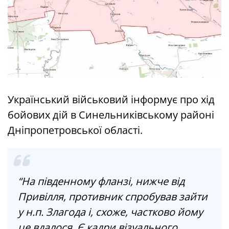
Український військовий інформує про хід
бойових дій в Синельниківському районі
Дніпропетровської області.
“На південному фланзі, нижче від
Привілля, противник спробував зайти
у н.п. Злагода і, схоже, частково йому
це вдалося. Є кадри візуального