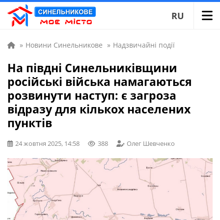
RU
»
Новини Синельникове
»
Надзвичайні події
На півдні Синельниківщини
російські війська намагаються
розвинути наступ: є загроза
відразу для кількох населених
пунктів
24 жовтня 2025, 14:58
388
Олег Шевченко