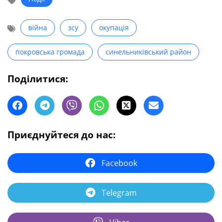
війна
зсу
окупація
покровська громада
синельниківський район
Поділитися:
Приєднуйтеся до нас:
Facebook
Telegram