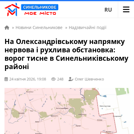
RU
»
Новини Синельникове
»
Надзвичайні події
На Олександрівському напрямку
нервова і рухлива обстановка:
ворог тисне в Синельниківському
районі
24 квітня 2026, 19:08
248
Олег Шевченко