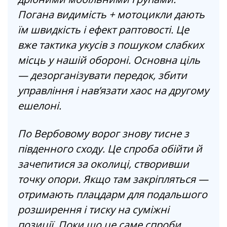
Погана видимість + мотоцикли дають
їм швидкість і ефект раптовості. Це
вже тактика укусів з пошуком слабких
місць у нашій обороні. Основна ціль
— дезорганізувати передок, збити
управління і нав’язати хаос на другому
ешелоні.
По Вербовому ворог знову тисне з
південного сходу. Це спроба обійти й
зачепитися за околиці, створивши
точку опори. Якщо там закріпляться —
отримають плацдарм для подальшого
розширення і тиску на суміжні
позиції. Поки що це саме спроби