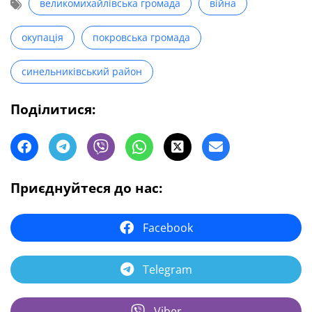
великомихайлівська громада
війна
окупація
покровська громада
синельниківський район
Поділитися:
Приєднуйтеся до нас:
Facebook
Telegram
Viber