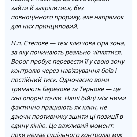
зайти й закріпитися, без
повноцінного прориву, але напрямок
для них принциповий.
Н.п. Степове — теж ключова сіра зона,
за яку починають реально чіплятися.
Ворог пробує перевести її у свою зону
контролю через нав’язування боїв і
постійний тиск. Одночасно вони
тримають Березове та Тернове — це
їхні опорні точки. Наші бійці між ними
фактично працюють як клин, не
даючи противнику зшити ці позиції в
єдину лінію. Це важливий момент:
поки немає суцільного контролю між