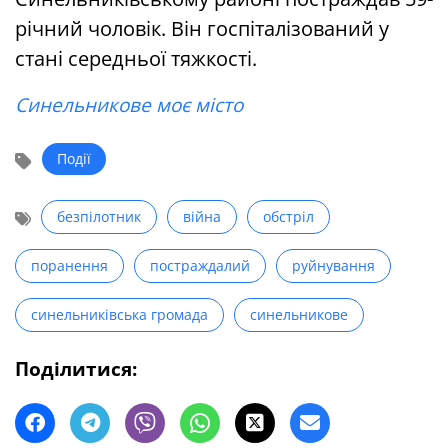
річний чоловік. Він госпіталізований у
стані середньої тяжкості.
Синельникове моє місто
Події
безпілотник
війна
обстріл
поранення
постраждалий
руйнування
синельниківська громада
синельникове
Поділитися: