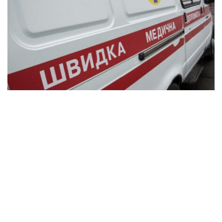
В Синельниківському районі внаслідок
удару КАБом поранена 84-річна жінка
Події